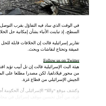
في الوقت الذي ساد فيه التفاؤل بقرب التوصل 
السطح، إذ تباينت الأنباء بشأن إمكانية حل الخل
تقارير إسرائيلية قالت إن الخلافات قابلة للح
عميقة وتحتاج لنقاشات وبحث.
Follow us on Twitter
هيئة البث الإسرائيلية قالت إن تل أبيب تؤيد اقت
من محور فيلادلفيا، لكن مصدرا مطلعا على 
الجيش الإسرائيلي من قطاع غزة.
وكشف موقع “واللا” الإسرائيلي أن الحكومة أص
غزة، من أجل تحسين موقف إسرائيل في محادثا