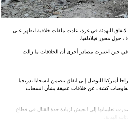
لاتفاق للتهدئة في غزة، عادت ملفات خلافية لتظهر على
اف حول محور فيلادلفيا.
ل في حين اعتبرت مصادر أخرى أن الخلافات ما زالت
راحا أميركيا للتوصل إلى اتفاق يتضمن انسحابا تدريجيا
المفاوضات كشف عن خلافات عميقة بشأن انسحاب
درت تعليماتها إلى الجيش لزيادة حدة القتال في قطاع
ت الهدنة.