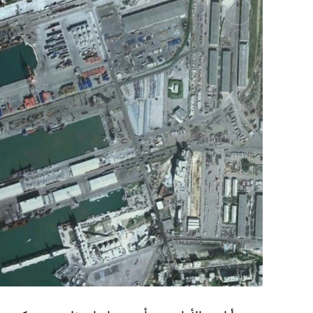
وفي هذا السياق، قال الكاتب والباحث السيا
عربية”:
حماس ليست عقبة في المفاوضات وأي حديث م
المعضلة الأساسية هي أن نتنياهو يعرض المجت
حماس وافقت على الإطار الرئيسي الذي قدمه 
حماس تدرك أن وقف إطلاق النار مصلحة لفل
برنامج نتنياهو لا يريد السلام في المنطقة، 
حماس منذ ديسمبر قدمت لمصر رأيا يقول إنها 
أو أربع سنوات.
الجدية تقتضي أن يجري توافق على حكومة و
الأمن الإسرائيلي يقول أنه لا يوجد سبب أمني لل
SkyNewsArabia