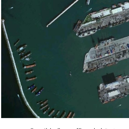
سي الفلسطيني جمال زقوت في حديث لـ”سكاي نيوز
ن هذا القبيل تجني على الموقف الفلسطيني.
مع الإسرائيلي والمنطقة للخطر.
جو بايدن وقالت إنها وافقت على تصورات يوليو.
سطين والمنطقة.
وهو من سمح ببقاء حماس في الحكم.
مستعدة لحكومة وفاق وطني تمهيدا لإجراء انتخابات بعد ثلاث
فاق وطني.
تواجد في محوار فيلادلفيا، ونتنياهو لا يريد الإصغاء.