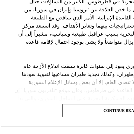
 بحرية في #طرطوس، الكثير من التساؤلات حيال
في ما خص العلاقة بين #روسيا وإيران في سوريا، من
قاعدة الإيرانية، الأمر الذي يتناقض مع الطبيعة
ستراتيجيات بينهما وتغاير الأهداف. وقد استبعد مركز
لبحرية بسبب عراقيل طبيعية وسياسية، مشيراً إلى أن
زال متواضعاً ولا يشي بوجود احتمال لإقامة قاعدة
ي يعود إلى سنوات غابرة سبقت اندلاع الأزمة عام
 وطهران، وكذلك تجديد طهران مساعيها لتقوية نفوذها
تتعدى العام، إلا أن بعض وسائل الإعلام السورية
 القاعدة في طرطوس. وقال موقع “تلفزيون سوريا” إن
ده العسكرية البحرية على الساحل السوري، والتي بدأ
نية لتعزيز قواتها في سوريا، تضمنت زيادة أعداد
CONTINUE RE
قاعدة دفاع ساحلية.
صة أن إنشاء القاعدة الساحلية الإيرانية، جرى