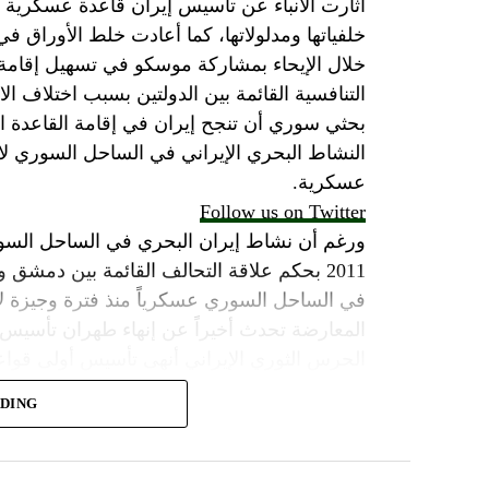
أثارت الأنباء عن تأسيس إيران قاعدة عسكرية
خلفياتها ومدلولاتها، كما أعادت خلط الأوراق 
خلال الإيحاء بمشاركة موسكو في تسهيل إقامة ال
التنافسية القائمة بين الدولتين بسبب اختلاف الا
بحثي سوري أن تنجح إيران في إقامة القاعدة ا
النشاط البحري الإيراني في الساحل السوري لاي
عسكرية.
Follow us on Twitter
ورغم أن نشاط إيران البحري في الساحل السور
2011 بحكم علاقة التحالف القائمة بين دمشق
في الساحل السوري عسكرياً منذ فترة وجيزة لا 
المعارضة تحدث أخيراً عن إنهاء طهران تأسيس
الحرس الثوري الإيراني أنهى تأسيس أولى قواع
العمل عليها قبل أقل من سنة في إطار خطة إيرا
ADING
الصواريخ البالستية والطائرات المسيّرة وإنشاء 
وبحسب الموقع، كشفت مصادر أمنية وعسكرية خا