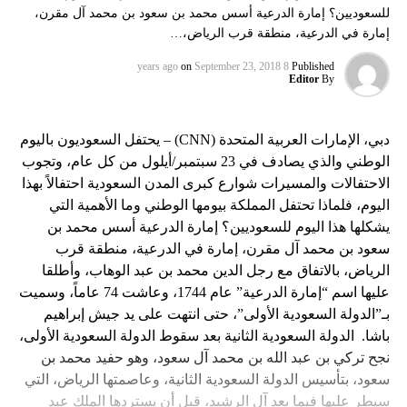
للسعوديين؟ إمارة الدرعية أسس محمد بن سعود بن محمد آل مقرن،
إمارة في الدرعية، منطقة قرب الرياض،…
on
September 23, 2018
8 years ago
Published
Editor
By
دبي، الإمارات العربية المتحدة (CNN) – يحتفل السعوديون باليوم
الوطني والذي يصادف في 23 سبتمبر/أيلول من كل عام، وتجوب
الاحتفالات والمسيرات شوارع كبرى المدن السعودية احتفالاً بهذا
اليوم، فلماذا تحتفل المملكة بيومها الوطني وما الأهمية التي
يشكلها هذا اليوم للسعوديين؟ إمارة الدرعية أسس محمد بن
سعود بن محمد آل مقرن، إمارة في الدرعية، منطقة قرب
الرياض، بالاتفاق مع رجل الدين محمد بن عبد الوهاب، وأطلقا
عليها اسم “إمارة الدرعية” عام 1744، وعاشت 74 عاماً، وسميت
بـ”الدولة السعودية الأولى”، حتى انتهت على يد جيش إبراهيم
باشا. الدولة السعودية الثانية بعد سقوط الدولة السعودية الأولى،
نجح تركي بن عبد الله بن محمد آل سعود، وهو حفيد محمد بن
سعود، بتأسيس الدولة السعودية الثانية، وعاصمتها الرياض، التي
سيطر عليها فيما بعد آل الرشيد، قبل أن يستردها الملك عبد