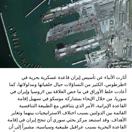
زيارة تأتي في إطار الجهود الدبلوماسية المكثفة التي تبذلها
واشنطن للدفع بالمفاوضات والتوصل إلى اتفاق لوقف لإطلاق
النار في غزة.
ويبدو أن نتنياهو استبق زيارة بلينكن لإسرائيل بالتأكيد على أن
الضغوط يجب أن تتوجه إلى حماس، وليس على حكومته.
كما وقال بيان من مكتب نتنياهو إنه مصر على بقاء القوات
الإسرائيلية في محور فيلادلفيا “لمنع الإرهابيين من إعادة
التسلح”.
أثارت الأنباء عن تأسيس إيران قاعدة عسكرية بحرية في
وفي هذا السياق، قال الكاتب والباحث السياسي الفلسطيني
#طرطوس، الكثير من التساؤلات حيال خلفياتها ومدلولاتها، كما
جمال زقوت في حديث لـ”سكاي نيوز عربية”:
أعادت خلط الأوراق في ما خص العلاقة بين #روسيا وإيران في
سوريا، من خلال الإيحاء بمشاركة موسكو في تسهيل إقامة
حماس ليست عقبة في المفاوضات وأي حديث من هذا
القاعدة الإيرانية، الأمر الذي يتناقض مع الطبيعة التنافسية
القبيل تجني على الموقف الفلسطيني.
القائمة بين الدولتين بسبب اختلاف الاستراتيجيات بينهما وتغاير
المعضلة الأساسية هي أن نتنياهو يعرض المجتمع
الأهداف. وقد استبعد مركز بحثي سوري أن تنجح إيران في إقامة
الإسرائيلي والمنطقة للخطر.
القاعدة البحرية بسبب عراقيل طبيعية وسياسية، مشيراً إلى أن