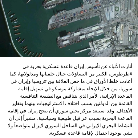
النار في غزة.
ويبدو أن نتنياهو استبق زيارة بلينكن لإسرائيل بالتأكيد على أن
الضغوط يجب أن تتوجه إلى حماس، وليس على حكومته.
كما وقال بيان من مكتب نتنياهو إنه مصر على بقاء القوات
الإسرائيلية في محور فيلادلفيا “لمنع الإرهابيين من إعادة
التسلح”.
أثارت الأنباء عن تأسيس إيران قاعدة عسكرية بحرية في
وفي هذا السياق، قال الكاتب والباحث السياسي الفلسطيني
#طرطوس، الكثير من التساؤلات حيال خلفياتها ومدلولاتها، كما
جمال زقوت في حديث لـ”سكاي نيوز عربية”:
أعادت خلط الأوراق في ما خص العلاقة بين #روسيا وإيران في
سوريا، من خلال الإيحاء بمشاركة موسكو في تسهيل إقامة
حماس ليست عقبة في المفاوضات وأي حديث من هذا
القاعدة الإيرانية، الأمر الذي يتناقض مع الطبيعة التنافسية
القبيل تجني على الموقف الفلسطيني.
القائمة بين الدولتين بسبب اختلاف الاستراتيجيات بينهما وتغاير
المعضلة الأساسية هي أن نتنياهو يعرض المجتمع
الأهداف. وقد استبعد مركز بحثي سوري أن تنجح إيران في إقامة
الإسرائيلي والمنطقة للخطر.
القاعدة البحرية بسبب عراقيل طبيعية وسياسية، مشيراً إلى أن
النشاط البحري الإيراني في الساحل السوري لايزال متواضعاً ولا
حماس وافقت على الإطار الرئيسي الذي قدمه جو بايدن
يشي بوجود احتمال لإقامة قاعدة عسكرية.
وقالت إنها وافقت على تصورات يوليو.