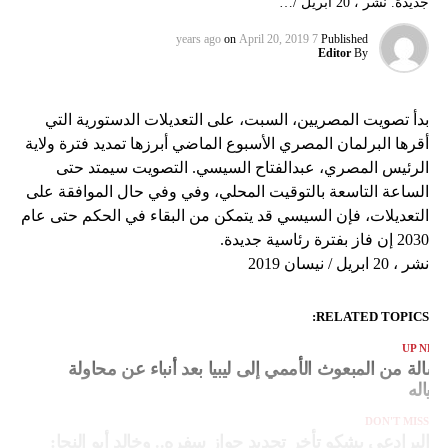
جديدة. نشر ، 20 ابريل /…
on
April 20, 2019
7 years ago
Published
Editor
By
بدأ تصويت المصريين، السبت، على التعديلات الدستورية التي
أقرها البرلمان المصري الأسبوع الماضي أبرزها تمديد فترة ولاية
الرئيس المصري، عبدالفتاح السيسي. التصويت سيمتد حتى
الساعة التاسعة بالتوقيت المحلي، وفي وفي حال الموافقة على
التعديلات، فإن السيسي قد يتمكن من البقاء في الحكم حتى عام
2030 إن فاز بفترة رئاسية جديدة.
نشر ، 20 ابريل / نيسان 2019
RELATED TOPICS:
UP NEX
سالة من المبعوث الأممي إلى ليبيا بعد أنباء عن محاولة
غتياله
DON'T MISS
البرادعي يشكو تأخر تجديد جواز سفره.. وخالد أبو النجا: