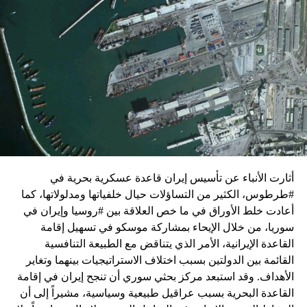
زيارة تأتي في إطار الجهود الدبلوماسية المكثفة التي تبذلها
واشنطن للدفع بالمفاوضات والتوصل إلى اتفاق لوقف لإطلاق
النار في غزة.
ويبدو أن نتنياهو استبق زيارة بلينكن لإسرائيل بالتأكيد على أن
الضغوط يجب أن تتوجه إلى حماس، وليس على حكومته.
كما وقال بيان من مكتب نتنياهو إنه مصر على بقاء القوات
الإسرائيلية في محور فيلادلفيا “لمنع الإرهابيين من إعادة
التسلح”.
أثارت الأنباء عن تأسيس إيران قاعدة عسكرية بحرية في
وفي هذا السياق، قال الكاتب والباحث السياسي الفلسطيني
#طرطوس، الكثير من التساؤلات حيال خلفياتها ومدلولاتها، كما
جمال زقوت في حديث لـ”سكاي نيوز عربية”:
أعادت خلط الأوراق في ما خص العلاقة بين #روسيا وإيران في
سوريا، من خلال الإيحاء بمشاركة موسكو في تسهيل إقامة
حماس ليست عقبة في المفاوضات وأي حديث من هذا
القاعدة الإيرانية، الأمر الذي يتناقض مع الطبيعة التنافسية
القبيل تجني على الموقف الفلسطيني.
القائمة بين الدولتين بسبب اختلاف الاستراتيجيات بينهما وتغاير
المعضلة الأساسية هي أن نتنياهو يعرض المجتمع
الأهداف. وقد استبعد مركز بحثي سوري أن تنجح إيران في إقامة
الإسرائيلي والمنطقة للخطر.
القاعدة البحرية بسبب عراقيل طبيعية وسياسية، مشيراً إلى أن