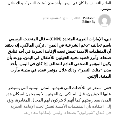
القادم للتحالف إذا كان في اليمن، بأحد مدن “مثلث النصر”، وذلك خلال
مؤتمر…
on
August 13, 2018
8 years ago
Published
Editor
By
دبي، الإمارات العربية المتحدة (
CNN
) – قال المتحدث الرسمي
باسم تحالف “دعم الشرعية في اليمن”، تركي المالكي، إنه يعتقد
أن المنظمات الأممية تعيش تحت الإقامة الجبرية في أحد فنادق
صنعاء، وأبرز قضية تجنيد الحوثيين للأطفال في اليمن، ووعد بأن
يكون المؤتمر الصحفي القادم للتحالف إذا كان في اليمن، بأحد
مدن “مثلث النصر”، وذلك خلال مؤتمر عقده في مدينة مأرب
اليمنية، الإثنين.
ففي استعراض للأحداث التي شهدتها المدن اليمنية التي يسيطر
عليها الحوثيون، قال المالكي إن الحوثيين لا يسمحون لسكان هذه
المدن بمعارضتهم كما أنهم لا يتركون لهم المجال للمغادرة، ونوّه
إلى اعتقاده بأن المنظمات الأممية تعيش تحت الإقامة الجبرية
في فندق “شيراتون” بصنعاء، وليس بإمكانها مغادرته.