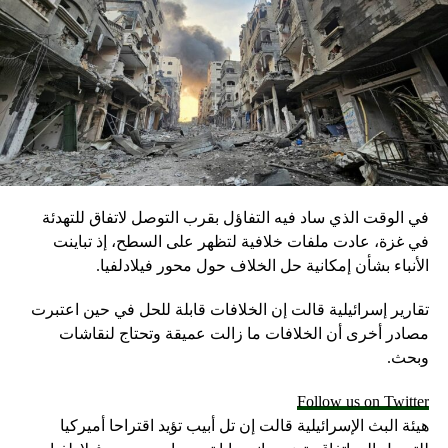
RELATED TOPICS:
UP NEX
لبنتاغون: جنرال أمريكي ضغط على السعودية لإجراء
حقيق شفاف بـ”حادثة صعدة”
DON'T MISS
رأي.. كامليا انتخابي فرد تكتب: تركيا قد تحصل على فدية
من الغرب
في الوقت الذي ساد فيه التفاؤل بقرب التوصل لاتفاق للتهدئة
في غزة، عادت ملفات خلافية لتظهر على السطح، إذ تباينت
الأنباء بشأن إمكانية حل الخلاف حول محور فيلادلفيا.
تقارير إسرائيلية قالت إن الخلافات قابلة للحل في حين اعتبرت
مصادر أخرى أن الخلافات ما زالت عميقة وتحتاج لنقاشات
وبحث.
Follow us on Twitter
هيئة البث الإسرائيلية قالت إن تل أبيب تؤيد اقتراحا أميركيا