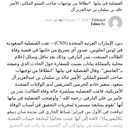
القنصلية في بيانها: “انطلاقا من توجيهات صاحب السمو الملكي، الأمير
خالد بن سلمان بن عبدالعزيز آل…
on
February 17, 2019
7 years ago
Published
Editor
By
دبي، الإمارات العربية المتحدة (CNN)— نفت القنصلية السعودية
في لوس انجلوس، صدور أي تصريح من جانبها في قضية وفاة
الطالب المبتعث، بندر البارقي، وذلك بعد تناقل وسائل إعلام
محلية بالمملكة بيانات نسبت للسفارة حول الحادث الذي وصفته
بـ”الغامض”. وقال القنصلية في بيانها: “انطلاقا من توجيهات
صاحب السمو الملكي، الأمير خالد بن سلمان بن عبدالعزيز آل
سعود، سفير خادم الحرمين الشريفين لدى الولايات المتحدة
الأمريكية، قامت القنصلية بمباشرة حالة وفاة الطالب/ بندر بن
عامر بن علي البارقي -رحمه الله-” وأوضحت القنصلية في بيانها
أنها “تقوم بمتابعة مستمرة لمجريات التحقيق في أسباب الوفاة
(وقعت في الأول من فبراير/ شباط الجاري في مدينة سان دييغو
بكاليفورنيا)”، لافتة إلى أنها عينت محاميا لمتابعة حيثيات القضية.
ولففت القنصلية في بيانها إلى أن “القضية ما زالت قيد التحقيق