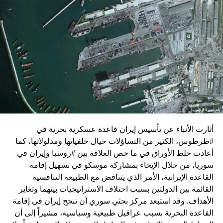
زيارة تأتي في إطار الجهود الدبلوماسية المكثفة التي تبذلها
واشنطن للدفع بالمفاوضات والتوصل إلى اتفاق لوقف لإطلاق
النار في غزة.
ويبدو أن نتنياهو استبق زيارة بلينكن لإسرائيل بالتأكيد على أن
الضغوط يجب أن تتوجه إلى حماس، وليس على حكومته.
كما وقال بيان من مكتب نتنياهو إنه مصر على بقاء القوات
الإسرائيلية في محور فيلادلفيا “لمنع الإرهابيين من إعادة
التسلح”.
أثارت الأنباء عن تأسيس إيران قاعدة عسكرية بحرية في
وفي هذا السياق، قال الكاتب والباحث السياسي الفلسطيني
#طرطوس، الكثير من التساؤلات حيال خلفياتها ومدلولاتها، كما
جمال زقوت في حديث لـ”سكاي نيوز عربية”:
أعادت خلط الأوراق في ما خص العلاقة بين #روسيا وإيران في
سوريا، من خلال الإيحاء بمشاركة موسكو في تسهيل إقامة
حماس ليست عقبة في المفاوضات وأي حديث من هذا
القاعدة الإيرانية، الأمر الذي يتناقض مع الطبيعة التنافسية
القبيل تجني على الموقف الفلسطيني.
القائمة بين الدولتين بسبب اختلاف الاستراتيجيات بينهما وتغاير
المعضلة الأساسية هي أن نتنياهو يعرض المجتمع
الأهداف. وقد استبعد مركز بحثي سوري أن تنجح إيران في إقامة
الإسرائيلي والمنطقة للخطر.
القاعدة البحرية بسبب عراقيل طبيعية وسياسية، مشيراً إلى أن