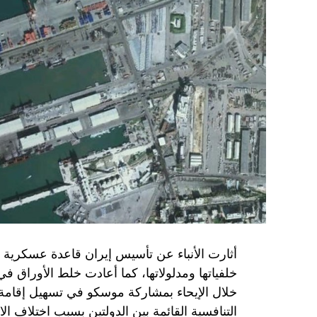
المعضلة الأساسية هي أن نتنياهو يعرض المجت
حماس وافقت على الإطار الرئيسي الذي قدمه 
حماس تدرك أن وقف إطلاق النار مصلحة لفل
برنامج نتنياهو لا يريد السلام في المنطقة، 
حماس منذ ديسمبر قدمت لمصر رأيا يقول إنها 
أو أربع سنوات.
الجدية تقتضي أن يجري توافق على حكومة و
الأمن الإسرائيلي يقول أنه لا يوجد سبب أمني لل
SkyNewsArabia
أثارت الأنباء عن تأسيس إيران قاعدة عسكرية
خلفياتها ومدلولاتها، كما أعادت خلط الأوراق 
خلال الإيحاء بمشاركة موسكو في تسهيل إقامة ال
التنافسية القائمة بين الدولتين بسبب اختلاف الا