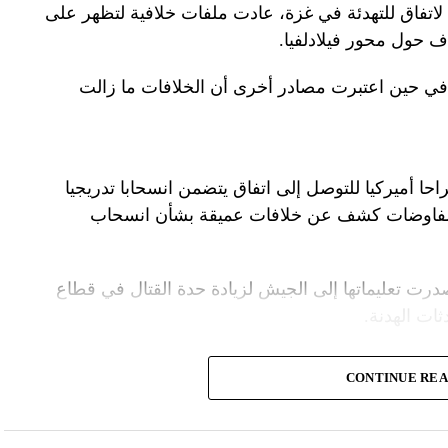
لاتفاق للتهدئة في غزة، عادت ملفات خلافية لتظهر على
اف حول محور فيلادلفيا.
ل في حين اعتبرت مصادر أخرى أن الخلافات ما زالت
راحا أميركيا للتوصل إلى اتفاق يتضمن انسحابا تدريجيا
المفاوضات كشف عن خلافات عميقة بشأن انسحاب
درت تعليماتها إلى الجيش لزيادة حدة القتال في قطاع
ت الهدنة.
ة الأمنية تقدّر أن يمارس وزير الخارجية الأميركية،
CONTINUE RE
.
سرائيلية تصر على الاحتفاظ بقدرتها على العودة إلى