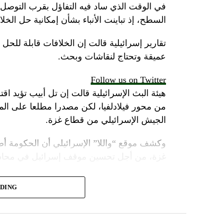
في الوقت الذي ساد فيه التفاؤل بقرب التوصل 
السطح، إذ تباينت الأنباء بشأن إمكانية حل الخل
تقارير إسرائيلية قالت إن الخلافات قابلة للح
عميقة وتحتاج لنقاشات وبحث.
Follow us on Twitter
هيئة البث الإسرائيلية قالت إن تل أبيب تؤيد اقت
من محور فيلادلفيا، لكن مصدرا مطلعا على 
الجيش الإسرائيلي من قطاع غزة.
وكشف موقع “واللا” الإسرائيلي أن الحكومة أص
غزة، من أجل تحسين موقف إسرائيل في محادثا
وأشارت مصادر الموقع الإسرائيلي إلى أن المؤسس
ADING
أنتوني بلينكن ضغوطا شديدة على حكومة نتنياهو
لكن موقع “واللا” أوضح أن المؤسسة الأمنية الإ