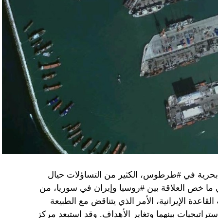
مع الإسرائيلي والمنطقة للخطر.
جو بايدن وقالت إنها وافقت على تصورات يوليو.
سطين والمنطقة.
وهو من سمح ببقاء حماس في الحكم.
مستعدة لحكومة وفاق وطني تمهيدا لإجراء انتخابات بعد ثلاث
فاق وطني.
تواجد في محوار فيلادلفيا، ونتنياهو لا يريد الإصغاء.
 بحرية في #طرطوس، الكثير من التساؤلات حيال
في ما خص العلاقة بين #روسيا وإيران في سوريا، من
قاعدة الإيرانية، الأمر الذي يتناقض مع الطبيعة
ستراتيجيات بينهما وتغاير الأهداف. وقد استبعد مركز