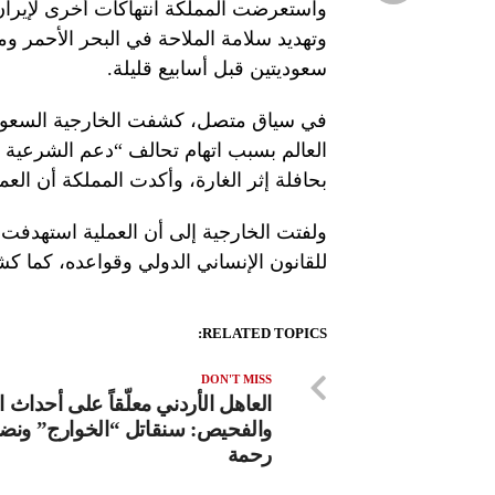
واستعرضت المملكة انتهاكات أخرى لإيران
وتهديد سلامة الملاحة في البحر الأحمر و
سعوديتين قبل أسابيع قليلة.
في سياق متصل، كشفت الخارجية السعودية
العالم بسبب اتهام تحالف “دعم الشرعية 
بحافلة إثر الغارة، وأكدت المملكة أن ا
ولفتت الخارجية إلى أن العملية استهدفت قي
للقانون الإنساني الدولي وقواعده، كما ك
RELATED TOPICS:
DON'T MISS
العاهل الأردني معلّقاً على أحداث
والفحيص: سنقاتل “الخوارج” ونضرب
رحمة