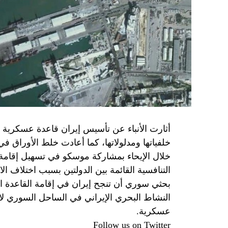
برنامج نتنياهو لا يريد السلام في المنطقة، 
حماس منذ ديسمبر قدمت لمصر رأيا يقول إنها 
أو أربع سنوات.
الجدية تقتضي أن يجري توافق على حكومة و
الأمن الإسرائيلي يقول أنه لا يوجد سبب أمني لل
SkyNewsArabia
أثارت الأنباء عن تأسيس إيران قاعدة عسكرية
خلفياتها ومدلولاتها، كما أعادت خلط الأوراق 
خلال الإيحاء بمشاركة موسكو في تسهيل إقامة ال
التنافسية القائمة بين الدولتين بسبب اختلاف الا
بحثي سوري أن تنجح إيران في إقامة القاعدة ا
النشاط البحري الإيراني في الساحل السوري لاي
عسكرية.
Follow us on Twitter