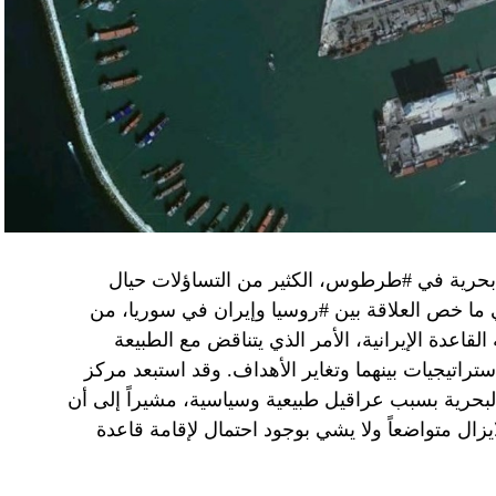
وهو من سمح ببقاء حماس في الحكم.
مستعدة لحكومة وفاق وطني تمهيدا لإجراء انتخابات بعد ثلاث
فاق وطني.
تواجد في محوار فيلادلفيا، ونتنياهو لا يريد الإصغاء.
 بحرية في #طرطوس، الكثير من التساؤلات حيال
في ما خص العلاقة بين #روسيا وإيران في سوريا، من
قاعدة الإيرانية، الأمر الذي يتناقض مع الطبيعة
ستراتيجيات بينهما وتغاير الأهداف. وقد استبعد مركز
لبحرية بسبب عراقيل طبيعية وسياسية، مشيراً إلى أن
زال متواضعاً ولا يشي بوجود احتمال لإقامة قاعدة