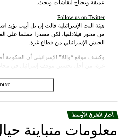
عميقة وتحتاج لنقاشات وبحث.
Follow us on Twitter
هيئة البث الإسرائيلية قالت إن تل أبيب تؤيد اقت
من محور فيلادلفيا، لكن مصدرا مطلعا على 
الجيش الإسرائيلي من قطاع غزة.
وكشف موقع “واللا” الإسرائيلي أن الحكومة أص
غزة، من أجل تحسين موقف إسرائيل في محادثا
وأشارت مصادر الموقع الإسرائيلي إلى أن المؤسس
ADING
أنتوني بلينكن ضغوطا شديدة على حكومة نتنياهو
لكن موقع “واللا” أوضح أن المؤسسة الأمنية الإ
القتال ضد حماس، وعدم الموافقة على وقف ا
أخبار الشرق الأوسط
معلومات متباينة حيال
ووسط هذا المشهد، يأتي وصول وزير الخارجية ا
العاشرة له للمنطقة منذ السابع من أكتوبر.