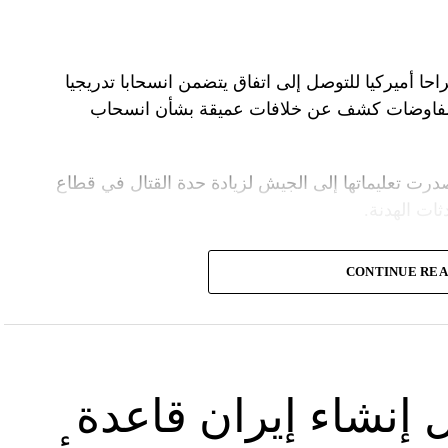
راحا أميركيا للتوصل إلى اتفاق يتضمن انسحابا تدريجيا
المفاوضات كشف عن خلافات عميقة بشأن انسحاب
درت تعليماتها إلى الجيش لزيادة حدة القتال في قطاع
ت الهدنة.
ة الأمنية تقدّر أن يمارس وزير الخارجية الأميركية،
CONTINUE RE
.
سرائيلية تصر على الاحتفاظ بقدرتها على العودة إلى
لحرب بشكل تام.
 إنشاء إيران قاعدة
لأميركي أنتوني بلينكن إلى إسرائيل في جولة هي