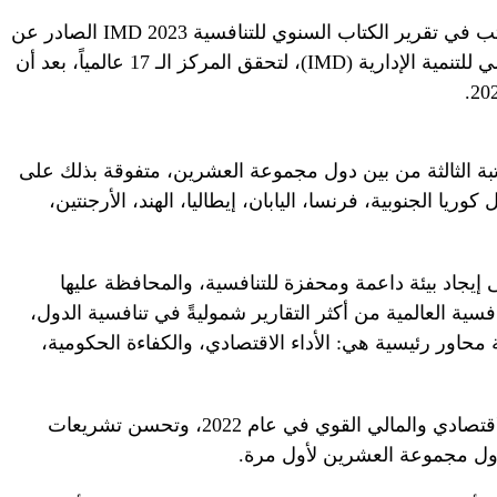
تقدمت المملكة العربية السعودية بـ7 مراتب في تقرير الكتاب السنوي للتنافسية 2023 IMD الصادر عن
مركز التنافسية العالمي التابع للمعهد الدولي للتنمية الإدارية (IMD)، لتحقق المركز الـ 17 عالمياً، بعد أن
بة الثالثة من بين دول مجموعة العشرين، متفوقة بذلك على
يا الجنوبية، فرنسا، اليابان، إيطاليا، الهند، الأرجنتين،
إيجاد بيئة داعمة ومحفزة للتنافسية، والمحافظة عليها
فسية العالمية من أكثر التقارير شموليةً في تنافسية الدول،
أساس أربعة محاور رئيسية هي: الأداء الاقتصادي، والكفاءة الحكومية،
جاء تقدم ترتيب المملكة مدعوماً بالأداء الاقتصادي والمالي القوي في عام 2022، وتحسن تشريعات
ن دول مجموعة العشرين لأول مرة.