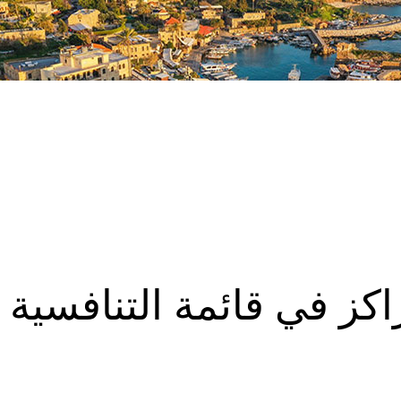
دية تتقدّم ٧ مراكز في قائمة التنافسية