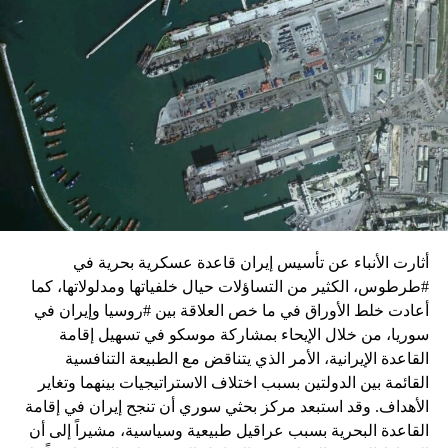
زيارة تأتي في إطار الجهود الدبلوماسية المكثفة التي تبذلها
واشنطن للدفع بالمفاوضات والتوصل إلى اتفاق لوقف لإطلاق
النار في غزة.
ويبدو أن نتنياهو استبق زيارة بلينكن لإسرائيل بالتأكيد على أن
الضغوط يجب أن تتوجه إلى حماس، وليس على حكومته.
كما وقال بيان من مكتب نتنياهو إنه مصر على بقاء القوات
الإسرائيلية في محور فيلادلفيا “لمنع الإرهابيين من إعادة
التسلح”.
أثارت الأنباء عن تأسيس إيران قاعدة عسكرية بحرية في
وفي هذا السياق، قال الكاتب والباحث السياسي الفلسطيني
#طرطوس، الكثير من التساؤلات حيال خلفياتها ومدلولاتها، كما
جمال زقوت في حديث لـ”سكاي نيوز عربية”:
أعادت خلط الأوراق في ما خص العلاقة بين #روسيا وإيران في
سوريا، من خلال الإيحاء بمشاركة موسكو في تسهيل إقامة
حماس ليست عقبة في المفاوضات وأي حديث من هذا
القاعدة الإيرانية، الأمر الذي يتناقض مع الطبيعة التنافسية
القبيل تجني على الموقف الفلسطيني.
القائمة بين الدولتين بسبب اختلاف الاستراتيجيات بينهما وتغاير
المعضلة الأساسية هي أن نتنياهو يعرض المجتمع
الأهداف. وقد استبعد مركز بحثي سوري أن تنجح إيران في إقامة
الإسرائيلي والمنطقة للخطر.
القاعدة البحرية بسبب عراقيل طبيعية وسياسية، مشيراً إلى أن