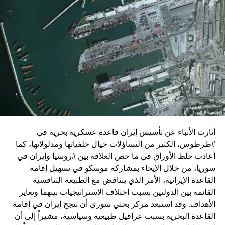
زيارة تأتي في إطار الجهود الدبلوماسية المكثفة التي تبذلها
واشنطن للدفع بالمفاوضات والتوصل إلى اتفاق لوقف لإطلاق
النار في غزة.
ويبدو أن نتنياهو استبق زيارة بلينكن لإسرائيل بالتأكيد على أن
الضغوط يجب أن تتوجه إلى حماس، وليس على حكومته.
كما وقال بيان من مكتب نتنياهو إنه مصر على بقاء القوات
الإسرائيلية في محور فيلادلفيا “لمنع الإرهابيين من إعادة
التسلح”.
أثارت الأنباء عن تأسيس إيران قاعدة عسكرية بحرية في
وفي هذا السياق، قال الكاتب والباحث السياسي الفلسطيني
#طرطوس، الكثير من التساؤلات حيال خلفياتها ومدلولاتها، كما
جمال زقوت في حديث لـ”سكاي نيوز عربية”:
أعادت خلط الأوراق في ما خص العلاقة بين #روسيا وإيران في
سوريا، من خلال الإيحاء بمشاركة موسكو في تسهيل إقامة
حماس ليست عقبة في المفاوضات وأي حديث من هذا
القاعدة الإيرانية، الأمر الذي يتناقض مع الطبيعة التنافسية
القبيل تجني على الموقف الفلسطيني.
القائمة بين الدولتين بسبب اختلاف الاستراتيجيات بينهما وتغاير
المعضلة الأساسية هي أن نتنياهو يعرض المجتمع
الأهداف. وقد استبعد مركز بحثي سوري أن تنجح إيران في إقامة
الإسرائيلي والمنطقة للخطر.
القاعدة البحرية بسبب عراقيل طبيعية وسياسية، مشيراً إلى أن