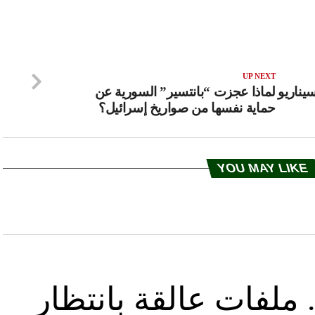
UP NEXT
يناريو
لماذا عجزت “بانتسير” السورية عن
حماية نفسها من صواريخ إسرائيل؟
YOU MAY LIKE
ملفات عالقة بانتظار