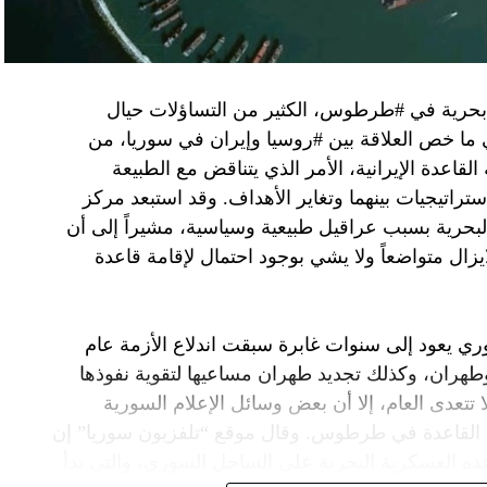
 بحرية في #طرطوس، الكثير من التساؤلات حيال
في ما خص العلاقة بين #روسيا وإيران في سوريا، من
قاعدة الإيرانية، الأمر الذي يتناقض مع الطبيعة
ستراتيجيات بينهما وتغاير الأهداف. وقد استبعد مركز
لبحرية بسبب عراقيل طبيعية وسياسية، مشيراً إلى أن
زال متواضعاً ولا يشي بوجود احتمال لإقامة قاعدة
ي يعود إلى سنوات غابرة سبقت اندلاع الأزمة عام
 وطهران، وكذلك تجديد طهران مساعيها لتقوية نفوذها
تتعدى العام، إلا أن بعض وسائل الإعلام السورية
 القاعدة في طرطوس. وقال موقع “تلفزيون سوريا” إن
ده العسكرية البحرية على الساحل السوري، والتي بدأ