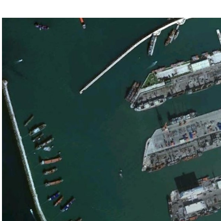
ء القوات الإسرائيلية في محور فيلادلفيا “لمنع
سي الفلسطيني جمال زقوت في حديث لـ”سكاي نيوز
ن هذا القبيل تجني على الموقف الفلسطيني.
مع الإسرائيلي والمنطقة للخطر.
جو بايدن وقالت إنها وافقت على تصورات يوليو.
سطين والمنطقة.
وهو من سمح ببقاء حماس في الحكم.
مستعدة لحكومة وفاق وطني تمهيدا لإجراء انتخابات بعد ثلاث
فاق وطني.
تواجد في محوار فيلادلفيا، ونتنياهو لا يريد الإصغاء.