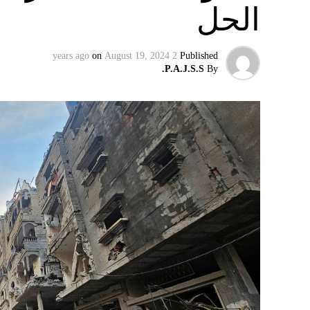
الحل
on
August 19, 2024
2 years ago
Published
P.A.J.S.S.
By