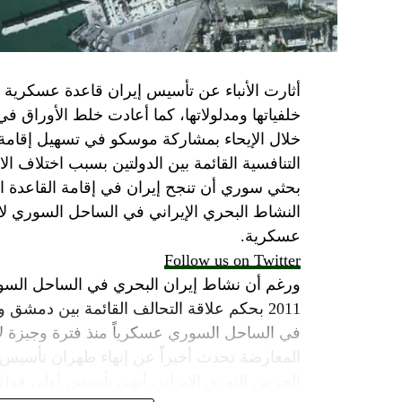
SkyNewsArabia
أثارت الأنباء عن تأسيس إيران قاعدة عسكرية
خلفياتها ومدلولاتها، كما أعادت خلط الأوراق 
خلال الإيحاء بمشاركة موسكو في تسهيل إقامة ال
التنافسية القائمة بين الدولتين بسبب اختلاف الا
بحثي سوري أن تنجح إيران في إقامة القاعدة ا
النشاط البحري الإيراني في الساحل السوري لاي
عسكرية.
Follow us on Twitter
ورغم أن نشاط إيران البحري في الساحل السور
2011 بحكم علاقة التحالف القائمة بين دمشق
في الساحل السوري عسكرياً منذ فترة وجيزة لا 
المعارضة تحدث أخيراً عن إنهاء طهران تأسيس
الحرس الثوري الإيراني أنهى تأسيس أولى قواع