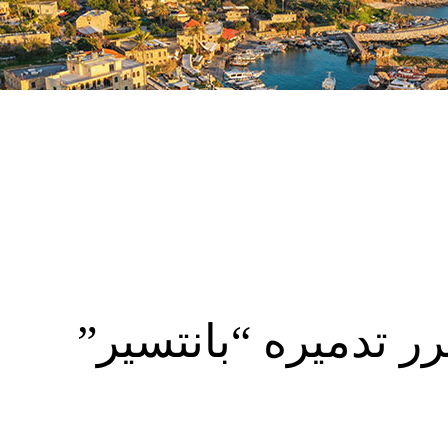
ر تدميره “بانتسير”