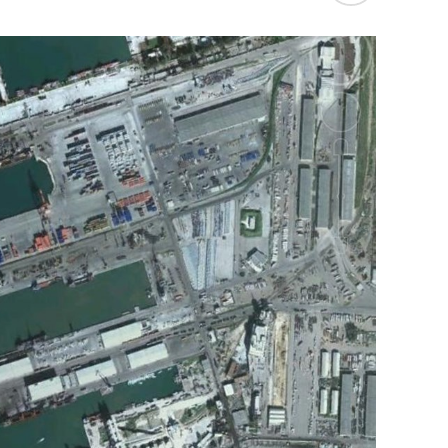
كما وقال بيان من مكتب نتنياهو إنه مصر على بقا
الإرهابيين من إعادة التسلح”.
وفي هذا السياق، قال الكاتب والباحث السيا
عربية”:
حماس ليست عقبة في المفاوضات وأي حديث م
المعضلة الأساسية هي أن نتنياهو يعرض المجت
حماس وافقت على الإطار الرئيسي الذي قدمه 
حماس تدرك أن وقف إطلاق النار مصلحة لفل
برنامج نتنياهو لا يريد السلام في المنطقة، 
حماس منذ ديسمبر قدمت لمصر رأيا يقول إنها 
أو أربع سنوات.
الجدية تقتضي أن يجري توافق على حكومة و
الأمن الإسرائيلي يقول أنه لا يوجد سبب أمني لل