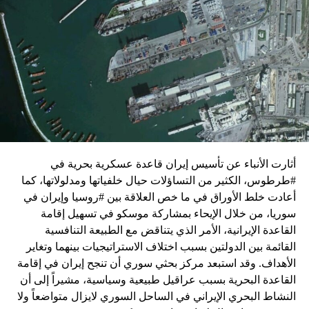
واشنطن للدفع بالمفاوضات والتوصل إلى اتفاق لوقف لإطلاق
النار في غزة.
ويبدو أن نتنياهو استبق زيارة بلينكن لإسرائيل بالتأكيد على أن
الضغوط يجب أن تتوجه إلى حماس، وليس على حكومته.
كما وقال بيان من مكتب نتنياهو إنه مصر على بقاء القوات
الإسرائيلية في محور فيلادلفيا “لمنع الإرهابيين من إعادة
التسلح”.
أثارت الأنباء عن تأسيس إيران قاعدة عسكرية بحرية في
وفي هذا السياق، قال الكاتب والباحث السياسي الفلسطيني
#طرطوس، الكثير من التساؤلات حيال خلفياتها ومدلولاتها، كما
جمال زقوت في حديث لـ”سكاي نيوز عربية”:
أعادت خلط الأوراق في ما خص العلاقة بين #روسيا وإيران في
سوريا، من خلال الإيحاء بمشاركة موسكو في تسهيل إقامة
حماس ليست عقبة في المفاوضات وأي حديث من هذا
القاعدة الإيرانية، الأمر الذي يتناقض مع الطبيعة التنافسية
القبيل تجني على الموقف الفلسطيني.
القائمة بين الدولتين بسبب اختلاف الاستراتيجيات بينهما وتغاير
المعضلة الأساسية هي أن نتنياهو يعرض المجتمع
الأهداف. وقد استبعد مركز بحثي سوري أن تنجح إيران في إقامة
الإسرائيلي والمنطقة للخطر.
القاعدة البحرية بسبب عراقيل طبيعية وسياسية، مشيراً إلى أن
النشاط البحري الإيراني في الساحل السوري لايزال متواضعاً ولا
حماس وافقت على الإطار الرئيسي الذي قدمه جو بايدن