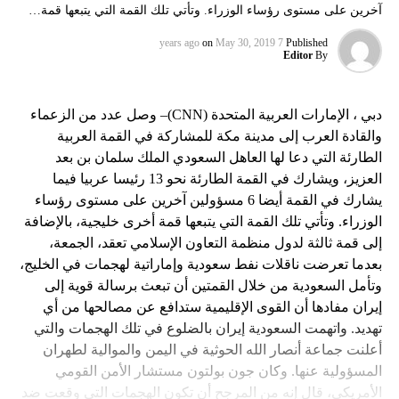
آخرين على مستوى رؤساء الوزراء. وتأتي تلك القمة التي يتبعها قمة…
on
May 30, 2019
7 years ago
Published
Editor
By
دبي ، الإمارات العربية المتحدة (CNN)– وصل عدد من الزعماء
والقادة العرب إلى مدينة مكة للمشاركة في القمة العربية
الطارئة التي دعا لها العاهل السعودي الملك سلمان بن بعد
العزيز، ويشارك في القمة الطارئة نحو 13 رئيسا عربيا فيما
يشارك في القمة أيضا 6 مسؤولين آخرين على مستوى رؤساء
الوزراء. وتأتي تلك القمة التي يتبعها قمة أخرى خليجية، بالإضافة
إلى قمة ثالثة لدول منظمة التعاون الإسلامي تعقد، الجمعة،
بعدما تعرضت ناقلات نفط سعودية وإماراتية لهجمات في الخليج،
وتأمل السعودية من خلال القمتين أن تبعث برسالة قوية إلى
إيران مفادها أن القوى الإقليمية ستدافع عن مصالحها من أي
تهديد. واتهمت السعودية إيران بالضلوع في تلك الهجمات والتي
أعلنت جماعة أنصار الله الحوثية في اليمن والموالية لطهران
المسؤولية عنها. وكان جون بولتون مستشار الأمن القومي
الأمريكي، قال إنه من المرجح أن تكون الهجمات التي وقعت ضد