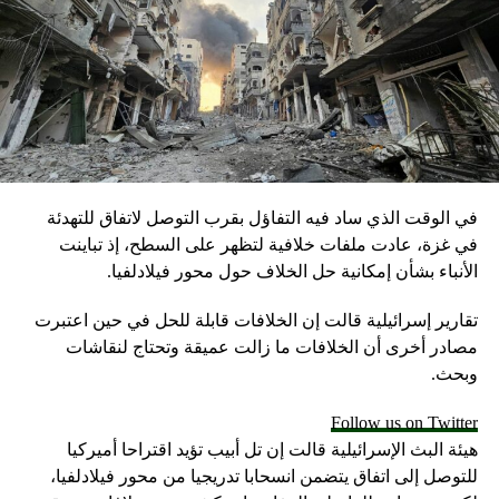
لنظام الإيراني
DON'T MISS
عملت بالسعودية لعام ونصف.. ماذا قالت المتحدثة باسم
خارجية أمريكا عن القمم والأزمة الخليجية؟
في الوقت الذي ساد فيه التفاؤل بقرب التوصل لاتفاق للتهدئة
في غزة، عادت ملفات خلافية لتظهر على السطح، إذ تباينت
الأنباء بشأن إمكانية حل الخلاف حول محور فيلادلفيا.
تقارير إسرائيلية قالت إن الخلافات قابلة للحل في حين اعتبرت
مصادر أخرى أن الخلافات ما زالت عميقة وتحتاج لنقاشات
وبحث.
Follow us on Twitter
هيئة البث الإسرائيلية قالت إن تل أبيب تؤيد اقتراحا أميركيا
للتوصل إلى اتفاق يتضمن انسحابا تدريجيا من محور فيلادلفيا،