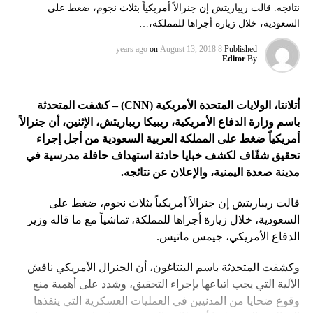
نتائجه. قالت ريباريتش إن جنرالاً أمريكياً بثلاث نجوم، ضغط على
السعودية، خلال زيارة أجراها للمملكة،…
on
August 13, 2018
8 years ago
Published
Editor
By
أتلانتا، الولايات المتحدة الأمريكية (
CNN
) – كشفت المتحدثة
باسم وزارة الدفاع الأمريكية، ريبيكا ريباريتش، الإثنين، أن جنرالاً
أمريكياً ضغط على المملكة العربية السعودية من أجل إجراء
تحقيق شفّاف لكشف خبايا حادثة استهداف حافلة مدرسية في
مدينة صعدة اليمنية، والإعلان عن نتائجه.
قالت ريباريتش إن جنرالاً أمريكياً بثلاث نجوم، ضغط على
السعودية، خلال زيارة أجراها للمملكة، تماشياً مع ما قاله وزير
الدفاع الأمريكي، جيمس ماتيس.
وكشفت المتحدثة باسم البنتاغون، أن الجنرال الأمريكي ناقش
الآلية التي يجب اتباعها بإجراء التحقيق، وشدد على أهمية منع
وقوع ضحايا من المدنيين في العمليات العسكرية التي ينفذها