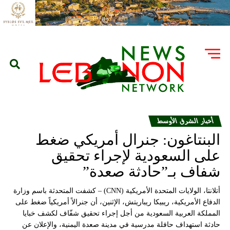
أخبار الشرق الأوسط
البنتاغون: جنرال أمريكي ضغط
على السعودية لإجراء تحقيق
شفاف بـ”حادثة صعدة”
أتلانتا، الولايات المتحدة الأمريكية (CNN) – كشفت المتحدثة باسم وزارة
الدفاع الأمريكية، ريبيكا ريباريتش، الإثنين، أن جنرالاً أمريكياً ضغط على
المملكة العربية السعودية من أجل إجراء تحقيق شفّاف لكشف خبايا
حادثة استهداف حافلة مدرسية في مدينة صعدة اليمنية، والإعلان عن