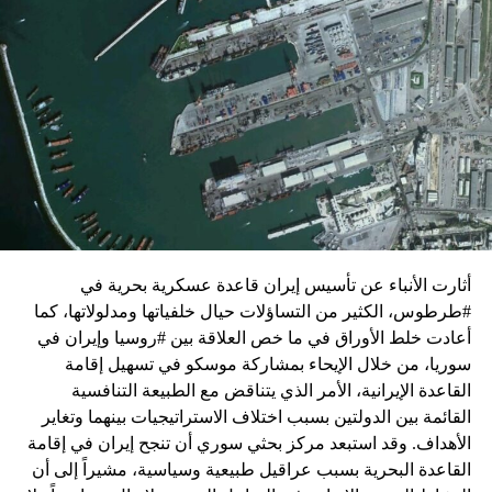
زيارة تأتي في إطار الجهود الدبلوماسية المكثفة التي تبذلها
واشنطن للدفع بالمفاوضات والتوصل إلى اتفاق لوقف لإطلاق
النار في غزة.
ويبدو أن نتنياهو استبق زيارة بلينكن لإسرائيل بالتأكيد على أن
الضغوط يجب أن تتوجه إلى حماس، وليس على حكومته.
كما وقال بيان من مكتب نتنياهو إنه مصر على بقاء القوات
الإسرائيلية في محور فيلادلفيا “لمنع الإرهابيين من إعادة
التسلح”.
أثارت الأنباء عن تأسيس إيران قاعدة عسكرية بحرية في
وفي هذا السياق، قال الكاتب والباحث السياسي الفلسطيني
#طرطوس، الكثير من التساؤلات حيال خلفياتها ومدلولاتها، كما
جمال زقوت في حديث لـ”سكاي نيوز عربية”:
أعادت خلط الأوراق في ما خص العلاقة بين #روسيا وإيران في
سوريا، من خلال الإيحاء بمشاركة موسكو في تسهيل إقامة
حماس ليست عقبة في المفاوضات وأي حديث من هذا
القاعدة الإيرانية، الأمر الذي يتناقض مع الطبيعة التنافسية
القبيل تجني على الموقف الفلسطيني.
القائمة بين الدولتين بسبب اختلاف الاستراتيجيات بينهما وتغاير
المعضلة الأساسية هي أن نتنياهو يعرض المجتمع
الأهداف. وقد استبعد مركز بحثي سوري أن تنجح إيران في إقامة
الإسرائيلي والمنطقة للخطر.
القاعدة البحرية بسبب عراقيل طبيعية وسياسية، مشيراً إلى أن