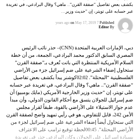
بكشف بعض تفاصيل “صفقة القرن“.. ماهي؟ وقال البرادعي، في تغريدة
عبر حسابه على تويتر، إن “حديث وزير…
on
May 17, 2019
7 years ago
Published
Editor
By
دبي، الإمارات العربية المتحدة (CNN)– حذر نائب الرئيس
المصري السابق الدكتور محمد البرادعي، الجمعة، من أن خطة
السلام الأمريكية المنتظرة التي باتت تُعرف بـ”صفقة القرن”
ستحاول إضفاء الشرعية على ضم إسرائيل جزء من الأراضي
الفلسطينية “المحتلة”. 02:02كوشنر يبدأ بكشف بعض تفاصيل
“صفقة القرن“.. ماهي؟ وقال البرادعي، في تغريدة عبر حسابه
على تويتر، إن “حديث وزير الخارجية الأمريكي (مايك بومبيو) أن
ضم إسرائيل للجولان يتسق مع أحكام القانون الدولي، وأن مبدأ
عدم جواز الاستيلاء على الأراضي بالقوة، طبقاً لقرار مجلس
الأمن 242، قابل للتفاوض، هو في رأيي تمهيد واضح لصفقة القرن
التي ستحاول أيضاً إضفاء الشرعية على ضم إسرائيل لجزء من
الأراضي المحتلة”. 00:45لحظة توقيع ترامب على الاعتراف
بسيادة إسرائيل على الجولان وكان البرادعي حذر في تغريدة