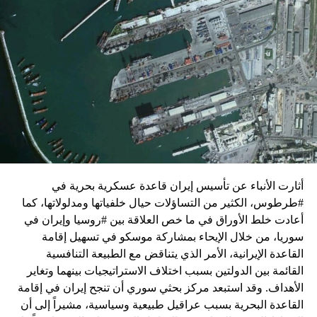
زيارة تأتي في إطار الجهود الدبلوماسية المكثفة التي تبذلها
واشنطن للدفع بالمفاوضات والتوصل إلى اتفاق لوقف لإطلاق
النار في غزة.
ويبدو أن نتنياهو استبق زيارة بلينكن لإسرائيل بالتأكيد على أن
الضغوط يجب أن تتوجه إلى حماس، وليس على حكومته.
كما وقال بيان من مكتب نتنياهو إنه مصر على بقاء القوات
الإسرائيلية في محور فيلادلفيا “لمنع الإرهابيين من إعادة
التسلح”.
أثارت الأنباء عن تأسيس إيران قاعدة عسكرية بحرية في
وفي هذا السياق، قال الكاتب والباحث السياسي الفلسطيني
#طرطوس، الكثير من التساؤلات حيال خلفياتها ومدلولاتها، كما
جمال زقوت في حديث لـ”سكاي نيوز عربية”:
أعادت خلط الأوراق في ما خص العلاقة بين #روسيا وإيران في
سوريا، من خلال الإيحاء بمشاركة موسكو في تسهيل إقامة
حماس ليست عقبة في المفاوضات وأي حديث من هذا
القاعدة الإيرانية، الأمر الذي يتناقض مع الطبيعة التنافسية
القبيل تجني على الموقف الفلسطيني.
القائمة بين الدولتين بسبب اختلاف الاستراتيجيات بينهما وتغاير
المعضلة الأساسية هي أن نتنياهو يعرض المجتمع
الأهداف. وقد استبعد مركز بحثي سوري أن تنجح إيران في إقامة
الإسرائيلي والمنطقة للخطر.
القاعدة البحرية بسبب عراقيل طبيعية وسياسية، مشيراً إلى أن