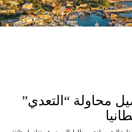
ل محاولة “التعدي”
انيا
ية المتحدة (CNN) – كشفت سفارة البحرين لدى بريطانيا، السبت، عن تفاصيل حادثة