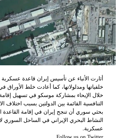
برنامج نتنياهو لا يريد السلام في المنطقة، 
حماس منذ ديسمبر قدمت لمصر رأيا يقول إنها 
أو أربع سنوات.
الجدية تقتضي أن يجري توافق على حكومة و
الأمن الإسرائيلي يقول أنه لا يوجد سبب أمني لل
SkyNewsArabia
أثارت الأنباء عن تأسيس إيران قاعدة عسكرية
خلفياتها ومدلولاتها، كما أعادت خلط الأوراق 
خلال الإيحاء بمشاركة موسكو في تسهيل إقامة ال
التنافسية القائمة بين الدولتين بسبب اختلاف الا
بحثي سوري أن تنجح إيران في إقامة القاعدة ا
النشاط البحري الإيراني في الساحل السوري لاي
عسكرية.
Follow us on Twitter