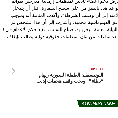
رض دعم أعضاء تابعين لمنظمات إرهابية مدرجين بقوائم
عو قد هدد بالقفز من على سطح السفارة، قبل أن يتدخل
لامته إلى أن وصلت الشرطة”. وأكدت المنامة أنه بموجب
مرافق الدبلوماسية محمية، وأشارت إلى أن هذا الشخص لم
يلتزم بكل تلك القوانين. وكانت قد أعلنت النيابة العامة البحرينية، صباح السبت، تنفيذ حكم الإعدام في 3
بعد ساعات من بيان لمنظمات حقوقية دولية يطالب بإيقاف
UP NEXT
اليونيسيف: الطفلة السورية ريهام
“بطلة”.. ويجب وقف هجمات إدلب
YOU MAY LIKE