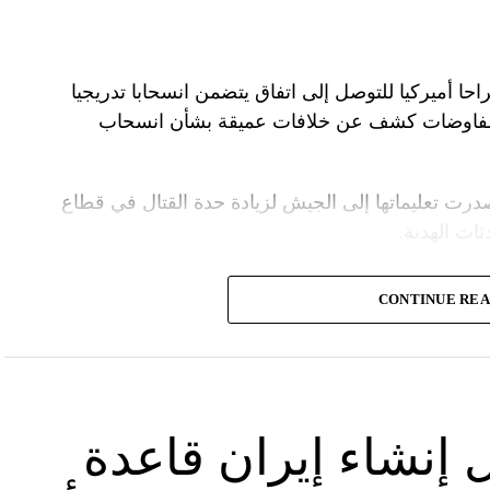
راحا أميركيا للتوصل إلى اتفاق يتضمن انسحابا تدريجيا
المفاوضات كشف عن خلافات عميقة بشأن انسحاب
درت تعليماتها إلى الجيش لزيادة حدة القتال في قطاع
ت الهدنة.
ة الأمنية تقدّر أن يمارس وزير الخارجية الأميركية،
CONTINUE RE
.
سرائيلية تصر على الاحتفاظ بقدرتها على العودة إلى
لحرب بشكل تام.
 إنشاء إيران قاعدة
لأميركي أنتوني بلينكن إلى إسرائيل في جولة هي