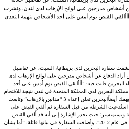
عن أشخاص مدرجين على لوائح الإرهاب لدى لندن. ونشرت
ه: “أأأالقي القبض يوم أمس على أحد الأشخاص بتهمة التعدي
إمارات العربية المتحدة (CNN) – كشفت سفارة البحرين لدى بريطانيا، السبت، عن تفاصيل
 أراد الدفاع عن أشخاص مدرجين على لوائح الإرهاب لدى
باء البحرين قالت فيه: “أأأالقي القبض يوم أمس على أحد
لكة البحرين لدى المملكة المتحدة في لندن نتيجة للاقتحام
غير المصرح به على سطح السفارة”. قد يهمك أيضاًالبحرين تعلن إعدام 3 “مدانين بالإرهاب” وتابعت
قد استُدعيت الشرطة من قبل السفارة ثم أُلقي القبض على
ويستمنستر؛ حيث تجدر الإشارة إلى أنه قد أُلقي القبض
مسبقاً على المدعو المدان بنفس الجريمة في عام 2012”. وأضافت السفارة في بيانها قائلة: “أما بشأن