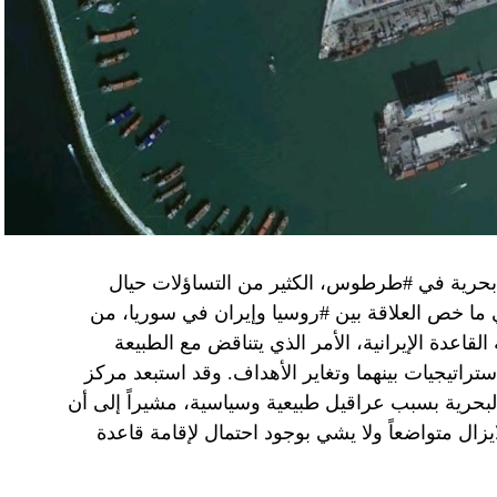
وهو من سمح ببقاء حماس في الحكم.
مستعدة لحكومة وفاق وطني تمهيدا لإجراء انتخابات بعد ثلاث
فاق وطني.
تواجد في محوار فيلادلفيا، ونتنياهو لا يريد الإصغاء.
 بحرية في #طرطوس، الكثير من التساؤلات حيال
في ما خص العلاقة بين #روسيا وإيران في سوريا، من
قاعدة الإيرانية، الأمر الذي يتناقض مع الطبيعة
ستراتيجيات بينهما وتغاير الأهداف. وقد استبعد مركز
لبحرية بسبب عراقيل طبيعية وسياسية، مشيراً إلى أن
زال متواضعاً ولا يشي بوجود احتمال لإقامة قاعدة