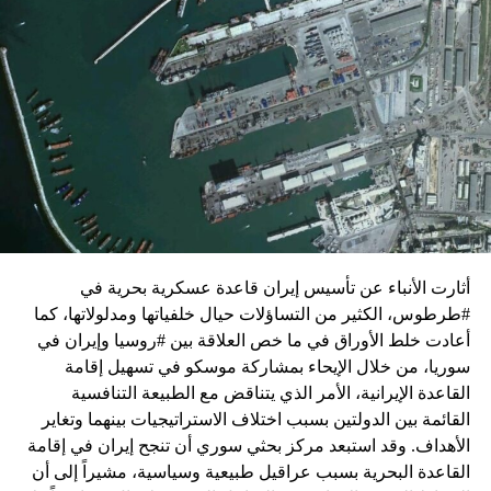
زيارة تأتي في إطار الجهود الدبلوماسية المكثفة التي تبذلها
واشنطن للدفع بالمفاوضات والتوصل إلى اتفاق لوقف لإطلاق
النار في غزة.
ويبدو أن نتنياهو استبق زيارة بلينكن لإسرائيل بالتأكيد على أن
الضغوط يجب أن تتوجه إلى حماس، وليس على حكومته.
كما وقال بيان من مكتب نتنياهو إنه مصر على بقاء القوات
الإسرائيلية في محور فيلادلفيا “لمنع الإرهابيين من إعادة
التسلح”.
أثارت الأنباء عن تأسيس إيران قاعدة عسكرية بحرية في
وفي هذا السياق، قال الكاتب والباحث السياسي الفلسطيني
#طرطوس، الكثير من التساؤلات حيال خلفياتها ومدلولاتها، كما
جمال زقوت في حديث لـ”سكاي نيوز عربية”:
أعادت خلط الأوراق في ما خص العلاقة بين #روسيا وإيران في
سوريا، من خلال الإيحاء بمشاركة موسكو في تسهيل إقامة
حماس ليست عقبة في المفاوضات وأي حديث من هذا
القاعدة الإيرانية، الأمر الذي يتناقض مع الطبيعة التنافسية
القبيل تجني على الموقف الفلسطيني.
القائمة بين الدولتين بسبب اختلاف الاستراتيجيات بينهما وتغاير
المعضلة الأساسية هي أن نتنياهو يعرض المجتمع
الأهداف. وقد استبعد مركز بحثي سوري أن تنجح إيران في إقامة
الإسرائيلي والمنطقة للخطر.
القاعدة البحرية بسبب عراقيل طبيعية وسياسية، مشيراً إلى أن