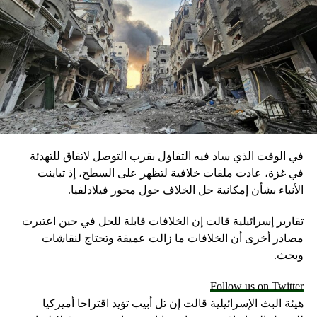
قابلة حصرية.. لواء روسي: معركة إدلب قد تبدأ قريباً
DON'T MISS
الجيش الإسرائيلي يعلن “إحباط صفقة أسلحة” في الخليل
في الوقت الذي ساد فيه التفاؤل بقرب التوصل لاتفاق للتهدئة
في غزة، عادت ملفات خلافية لتظهر على السطح، إذ تباينت
الأنباء بشأن إمكانية حل الخلاف حول محور فيلادلفيا.
تقارير إسرائيلية قالت إن الخلافات قابلة للحل في حين اعتبرت
مصادر أخرى أن الخلافات ما زالت عميقة وتحتاج لنقاشات
وبحث.
Follow us on Twitter
هيئة البث الإسرائيلية قالت إن تل أبيب تؤيد اقتراحا أميركيا