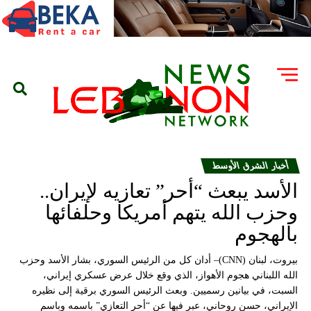
أخبار الشرق الأوسط
الأسد يبعث “أحر” تعازيه لإيران..
وحزب الله يتهم أمريكا وحلفائها
بالهجوم
بيروت، لبنان (CNN)– أدان كل من الرئيس السوري، بشار الأسد وحزب
الله اللبناني هجوم الأهواز، الذي وقع خلال عرض عسكري إيراني،
السبت، في بيانين رسميين. وبعث الرئيس السوري برقية إلى نظيره
الإيراني، حسن روحاني، عبر فيها عن “أحر التعازي” باسمه وباسم