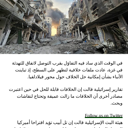
التطرف: حيّ على الفلاح يا أزهر
DON'T MISS
نائب كويتي: هجوم الأهواز على الأرجح تدبير مخابرات
إيران.. وهذه أغراضه
في الوقت الذي ساد فيه التفاؤل بقرب التوصل لاتفاق للتهدئة
في غزة، عادت ملفات خلافية لتظهر على السطح، إذ تباينت
الأنباء بشأن إمكانية حل الخلاف حول محور فيلادلفيا.
تقارير إسرائيلية قالت إن الخلافات قابلة للحل في حين اعتبرت
مصادر أخرى أن الخلافات ما زالت عميقة وتحتاج لنقاشات
وبحث.
Follow us on Twitter
هيئة البث الإسرائيلية قالت إن تل أبيب تؤيد اقتراحا أميركيا