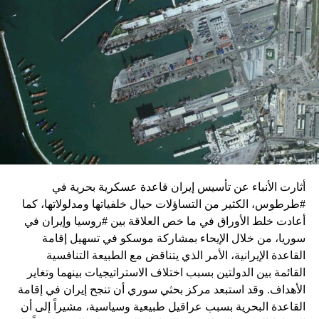
زيارة تأتي في إطار الجهود الدبلوماسية المكثفة التي تبذلها
واشنطن للدفع بالمفاوضات والتوصل إلى اتفاق لوقف لإطلاق
النار في غزة.
ويبدو أن نتنياهو استبق زيارة بلينكن لإسرائيل بالتأكيد على أن
الضغوط يجب أن تتوجه إلى حماس، وليس على حكومته.
كما وقال بيان من مكتب نتنياهو إنه مصر على بقاء القوات
الإسرائيلية في محور فيلادلفيا “لمنع الإرهابيين من إعادة
التسلح”.
أثارت الأنباء عن تأسيس إيران قاعدة عسكرية بحرية في
وفي هذا السياق، قال الكاتب والباحث السياسي الفلسطيني
#طرطوس، الكثير من التساؤلات حيال خلفياتها ومدلولاتها، كما
جمال زقوت في حديث لـ”سكاي نيوز عربية”:
أعادت خلط الأوراق في ما خص العلاقة بين #روسيا وإيران في
سوريا، من خلال الإيحاء بمشاركة موسكو في تسهيل إقامة
حماس ليست عقبة في المفاوضات وأي حديث من هذا
القاعدة الإيرانية، الأمر الذي يتناقض مع الطبيعة التنافسية
القبيل تجني على الموقف الفلسطيني.
القائمة بين الدولتين بسبب اختلاف الاستراتيجيات بينهما وتغاير
المعضلة الأساسية هي أن نتنياهو يعرض المجتمع
الأهداف. وقد استبعد مركز بحثي سوري أن تنجح إيران في إقامة
الإسرائيلي والمنطقة للخطر.
القاعدة البحرية بسبب عراقيل طبيعية وسياسية، مشيراً إلى أن