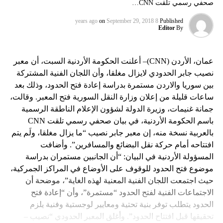
صحفي رسمي تلقت CNN…
on
September 29, 2018
8 years ago
Published
Editor
By
عمان، الأردن (CNN)– أعلنت الحكومة الأردنية السبت، أن معبر
نصيب جابر الحدودي لايزال مغلقا، وأن اللجان الفنية المشتركة
بين سوريا والاردن مستمرة بدراسة إعادة فتح الحدود، وذلك بعد
ساعات قليلة من إعلان وزارة النقل السورية فتح المعبر. وقالت،
جمانة غنيمات، وزيرة الدولة لشؤون الإعلام الناطقة الرسمية
باسم الحكومة الأردنية، في بيان صحفي رسمي تلقت CNN
بالعربية نسخة منه، إن معبر جابر نصيب “ما يزال مغلقا، ولَم يتم
افتتاحه أمام حركة نقل البضائع والمسافرين”. وأضافت
المسؤولة الأردنية في البيان: “أن الجانبين مستمران بدراسة
موضوع فتح الحدود للوقوف على الأوضاع في المراكز الجمركية،
حيث اجتمعت اللجان الفنية المعنية لهذه الغاية”، موضحة أن
الاجتماعات الفنية لفتح الحدود “مستمرة”، وأن “إعادة فتح
الحدود يتطلب توفر بنية تحتية ومعايير لوجستية وفنية يلزم
تحقيقها قبل افتتاح الحدود”. وأغلق المعبر الحدودي “نصيب –