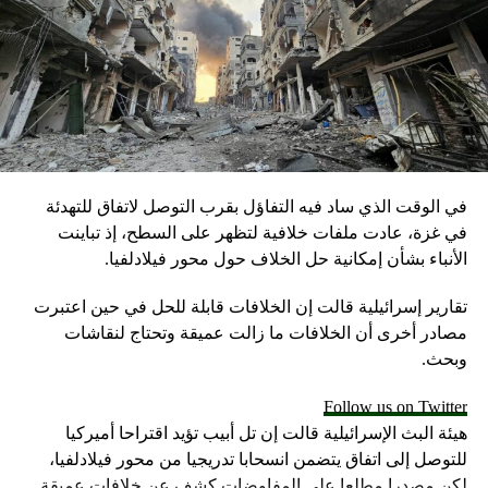
DON'T MISS
بشار جرار يكتب عن سوريا ما بعد صواريخ “إس-300”:
تغيير قواعد الاشتباك واللعبة
في الوقت الذي ساد فيه التفاؤل بقرب التوصل لاتفاق للتهدئة
في غزة، عادت ملفات خلافية لتظهر على السطح، إذ تباينت
الأنباء بشأن إمكانية حل الخلاف حول محور فيلادلفيا.
تقارير إسرائيلية قالت إن الخلافات قابلة للحل في حين اعتبرت
مصادر أخرى أن الخلافات ما زالت عميقة وتحتاج لنقاشات
وبحث.
Follow us on Twitter
هيئة البث الإسرائيلية قالت إن تل أبيب تؤيد اقتراحا أميركيا
للتوصل إلى اتفاق يتضمن انسحابا تدريجيا من محور فيلادلفيا،
لكن مصدرا مطلعا على المفاوضات كشف عن خلافات عميقة