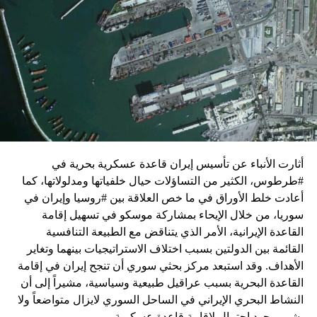
واشنطن للدفع بالمفاوضات والتوصل إلى اتفاق لوقف لإطلاق
النار في غزة.
ويبدو أن نتنياهو استبق زيارة بلينكن لإسرائيل بالتأكيد على أن
الضغوط يجب أن تتوجه إلى حماس، وليس على حكومته.
كما وقال بيان من مكتب نتنياهو إنه مصر على بقاء القوات
الإسرائيلية في محور فيلادلفيا “لمنع الإرهابيين من إعادة
التسلح”.
أثارت الأنباء عن تأسيس إيران قاعدة عسكرية بحرية في
وفي هذا السياق، قال الكاتب والباحث السياسي الفلسطيني
#طرطوس، الكثير من التساؤلات حيال خلفياتها ومدلولاتها، كما
جمال زقوت في حديث لـ”سكاي نيوز عربية”:
أعادت خلط الأوراق في ما خص العلاقة بين #روسيا وإيران في
سوريا، من خلال الإيحاء بمشاركة موسكو في تسهيل إقامة
حماس ليست عقبة في المفاوضات وأي حديث من هذا
القاعدة الإيرانية، الأمر الذي يتناقض مع الطبيعة التنافسية
القبيل تجني على الموقف الفلسطيني.
القائمة بين الدولتين بسبب اختلاف الاستراتيجيات بينهما وتغاير
المعضلة الأساسية هي أن نتنياهو يعرض المجتمع
الأهداف. وقد استبعد مركز بحثي سوري أن تنجح إيران في إقامة
الإسرائيلي والمنطقة للخطر.
القاعدة البحرية بسبب عراقيل طبيعية وسياسية، مشيراً إلى أن
النشاط البحري الإيراني في الساحل السوري لايزال متواضعاً ولا
حماس وافقت على الإطار الرئيسي الذي قدمه جو بايدن
يشي بوجود احتمال لإقامة قاعدة عسكرية.