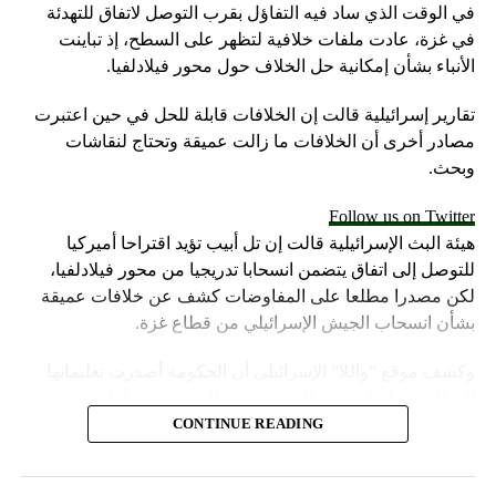
في الوقت الذي ساد فيه التفاؤل بقرب التوصل لاتفاق للتهدئة
في غزة، عادت ملفات خلافية لتظهر على السطح، إذ تباينت
الأنباء بشأن إمكانية حل الخلاف حول محور فيلادلفيا.
تقارير إسرائيلية قالت إن الخلافات قابلة للحل في حين اعتبرت
مصادر أخرى أن الخلافات ما زالت عميقة وتحتاج لنقاشات
وبحث.
Follow us on Twitter
هيئة البث الإسرائيلية قالت إن تل أبيب تؤيد اقتراحا أميركيا
للتوصل إلى اتفاق يتضمن انسحابا تدريجيا من محور فيلادلفيا،
لكن مصدرا مطلعا على المفاوضات كشف عن خلافات عميقة
بشأن انسحاب الجيش الإسرائيلي من قطاع غزة.
وكشف موقع “واللا” الإسرائيلي أن الحكومة أصدرت تعليماتها
إلى الجيش لزيادة حدة القتال في قطاع غزة، من أجل تحسين
موقف إسرائيل في محادثات الهدنة.
CONTINUE READING
وأشارت مصادر الموقع الإسرائيلي إلى أن المؤسسة الأمنية تقدّر