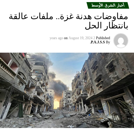
أخبار الشرق الأوسط
مفاوضات هدنة غزة.. ملفات عالقة
بانتظار الحل
on
August 19, 2024
2 years ago
Published
P.A.J.S.S.
By