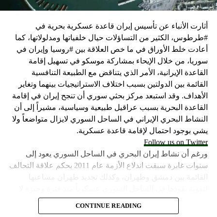
التسلح”.
أثارت الأنباء عن تأسيس إيران قاعدة عسكرية بحرية في
وفي هذا السياق، قال الكاتب والباحث السياسي الفلسطيني
#طرطوس، الكثير من التساؤلات حيال خلفياتها ومدلولاتها، كما
جمال زقوت في حديث لـ”سكاي نيوز عربية”:
أعادت خلط الأوراق في ما خص العلاقة بين #روسيا وإيران في
سوريا، من خلال الإيحاء بمشاركة موسكو في تسهيل إقامة
حماس ليست عقبة في المفاوضات وأي حديث من هذا
القاعدة الإيرانية، الأمر الذي يتناقض مع الطبيعة التنافسية
القبيل تجني على الموقف الفلسطيني.
القائمة بين الدولتين بسبب اختلاف الاستراتيجيات بينهما وتغاير
المعضلة الأساسية هي أن نتنياهو يعرض المجتمع
الأهداف. وقد استبعد مركز بحثي سوري أن تنجح إيران في إقامة
الإسرائيلي والمنطقة للخطر.
القاعدة البحرية بسبب عراقيل طبيعية وسياسية، مشيراً إلى أن
النشاط البحري الإيراني في الساحل السوري لايزال متواضعاً ولا
حماس وافقت على الإطار الرئيسي الذي قدمه جو بايدن
يشي بوجود احتمال لإقامة قاعدة عسكرية.
وقالت إنها وافقت على تصورات يوليو.
Follow us on Twitter
حماس تدرك أن وقف إطلاق النار مصلحة لفلسطين
ورغم أن نشاط إيران البحري في الساحل السوري يعود إلى
والمنطقة.
سنوات غابرة سبقت اندلاع الأزمة عام 2011 بحكم علاقة التحالف
برنامج نتنياهو لا يريد السلام في المنطقة، وهو من سمح
القائمة بين دمشق وطهران، وكذلك تجديد طهران مساعيها
ببقاء حماس في الحكم.
لتقوية نفوذها في الساحل السوري عسكرياً منذ فترة وجيزة لا
تتعدى العام، إلا أن بعض وسائل الإعلام السورية المعارضة تحدث
حماس منذ ديسمبر قدمت لمصر رأيا يقول إنها مستعدة
CONTINUE READING
أخيراً عن إنهاء طهران تأسيس القاعدة في طرطوس. وقال
لحكومة وفاق وطني تمهيدا لإجراء انتخابات بعد ثلاث أو