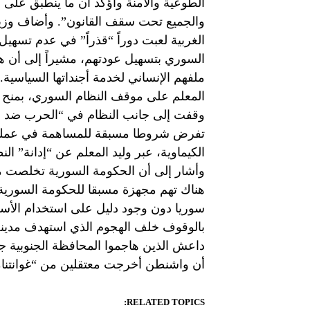
الطوعية والآمنة وأؤكد أن ما ينطبق عل
والجميع تحت سقف القانون”. وأضاف وزير 
الغربية لعبت دوراً “قذراً” في عدم تسهيل
السوري بتسهيل عودتهم، مشيراً إلى أن ه
ملفهم الإنساني لخدمة أجنداتها السياسية.
المعلم على موقف النظام السوري، بمنح الأ
وقفت إلى جانب النظام في “الحرب ضد ال
تفرض شروطا مسبقة للمساهمة في عملية إ
الكيماوية، عبر وليد المعلم عن “إدانة” 
وأشار إلى أن الحكومة السورية تخلصت من 
هناك تهم مجهزة مسبقا للحكومة السورية، 
سوريا دون وجود دليل على استخدام الأسلحة 
داعش الذين هاجموا المحافظة الجنوبية جاء
أن واشنطن أخرجت معتقلين من “غوانتنا
RELATED TOPICS: