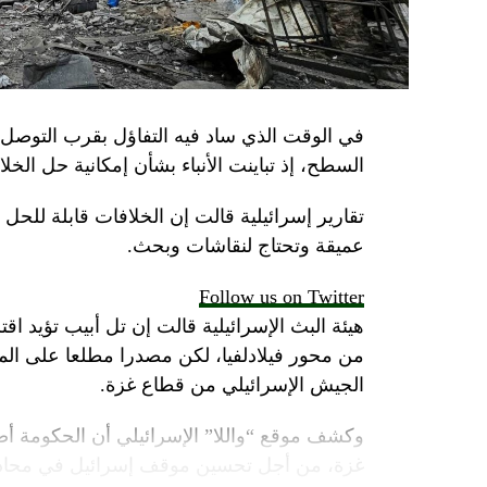
في الوقت الذي ساد فيه التفاؤل بقرب التوصل 
السطح، إذ تباينت الأنباء بشأن إمكانية حل الخل
تقارير إسرائيلية قالت إن الخلافات قابلة للح
عميقة وتحتاج لنقاشات وبحث.
Follow us on Twitter
هيئة البث الإسرائيلية قالت إن تل أبيب تؤيد اقت
من محور فيلادلفيا، لكن مصدرا مطلعا على 
الجيش الإسرائيلي من قطاع غزة.
وكشف موقع “واللا” الإسرائيلي أن الحكومة أص
غزة، من أجل تحسين موقف إسرائيل في محادثا