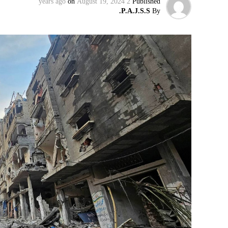
on
August 19, 2024
2 years ago
Published
P.A.J.S.S.
By