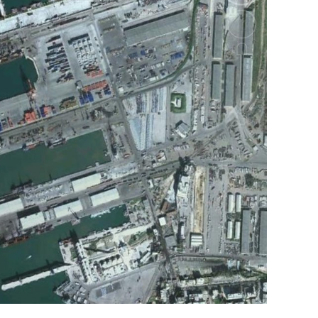
وفي هذا السياق، قال الكاتب والباحث السيا
عربية”:
حماس ليست عقبة في المفاوضات وأي حديث م
المعضلة الأساسية هي أن نتنياهو يعرض المجت
حماس وافقت على الإطار الرئيسي الذي قدمه 
حماس تدرك أن وقف إطلاق النار مصلحة لفل
برنامج نتنياهو لا يريد السلام في المنطقة، 
حماس منذ ديسمبر قدمت لمصر رأيا يقول إنها 
أو أربع سنوات.
الجدية تقتضي أن يجري توافق على حكومة و
الأمن الإسرائيلي يقول أنه لا يوجد سبب أمني لل
SkyNewsArabia