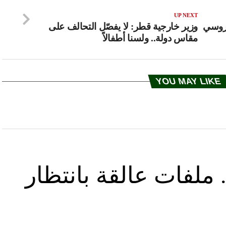
UP NEXT
أ تسليم نظام S-300 الروسي
وزير خارجية قطر: لا يفصّل التحالف على
مقاس دولة.. ولسنا أطفالاً
YOU MAY LIKE
ملفات عالقة بانتظار