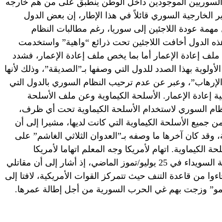
ى السوريين الموجودين داخل الوطن ينطبق على من هم خارجه
الخارجية السوري قائلاً في هذا الإطار، إن بعض الدول
 مهمة عودة اللاجئين إلى سوريا، رغم مطالبات النظام
ذه الدول أخافت اللاجئين تحت ذرائع “واهية” واستخدمت
 ملف إعادة الإعمار أما بما يخص ملف إعادة الإعمار، فشدد
ولوية بهذا الصدد للدول التي وصفها بـ”الصديقة”، وذلك لأنها
إرهاب”، وعبر عن عدم ترحيب النظام السوري بالدول التي
عادة الإعمار. الأسلحة الكيماوية وعن ملف الأسلحة
النظام السوري لاستخدام الأسلحة الكيماوية تحت أي ظرف،
جميع الأسلحة الكيماوية التي كانت لديها، مشيرا إلى أن
وقد كان آخرها ما وصفه بـ”العدوان الثلاثي الغاشم” على
الكيماوية. اتهام لأمريكا وجه المعلم اتهاما لأمريكا
بالوقوف خلف الهجوم الذي استهدف مدينة السويداء في 25 يوليو/تموز الماضي، إذ أشار إلى أن مقاتلي
وا من قاعدة التنف حيث تتمركز القوات الأمريكية، لافتا إلى
مو” وزجت بهم غي الحرب السورية من أجل إطالة عمرها.