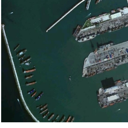
سي الفلسطيني جمال زقوت في حديث لـ”سكاي نيوز
ن هذا القبيل تجني على الموقف الفلسطيني.
مع الإسرائيلي والمنطقة للخطر.
جو بايدن وقالت إنها وافقت على تصورات يوليو.
سطين والمنطقة.
وهو من سمح ببقاء حماس في الحكم.
مستعدة لحكومة وفاق وطني تمهيدا لإجراء انتخابات بعد ثلاث
فاق وطني.
تواجد في محوار فيلادلفيا، ونتنياهو لا يريد الإصغاء.