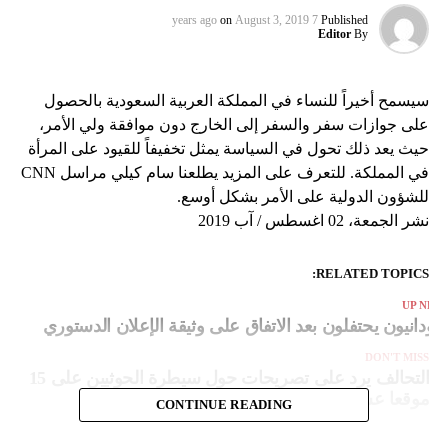
on
August 3, 2019
7 years ago
Published
Editor
By
سيسمح أخيراً للنساء في المملكة العربية السعودية بالحصول
على جوازات سفر والسفر إلى الخارج دون موافقة ولي الأمر،
حيث يعد ذلك تحول في السياسة يمثل تخفيفاً للقيود على المرأة
في المملكة. للتعرف على المزيد يطلعنا سام كيلي مراسل CNN
للشؤون الدولية على الأمر بشكل أوسع.
نشر الجمعة، 02 اغسطس / آب 2019
RELATED TOPICS:
UP NEX
ودانيون يحتفلون بعد الاتفاق على وثيقة الإعلان الدستوري
DON'T MISS
التحالف يرد على تصريحات حول سيطرة الحوثيين على 15
موقعا عسكريا في السعودية
CONTINUE READING