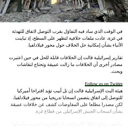
في الوقت الذي ساد فيه التفاؤل بقرب التوصل لاتفاق للتهدئة
في غزة، عادت ملفات خلافية لتظهر على السطح، إذ تباينت
الأنباء بشأن إمكانية حل الخلاف حول محور فيلادلفيا.
تقارير إسرائيلية قالت إن الخلافات قابلة للحل في حين اعتبرت
مصادر أخرى أن الخلافات ما زالت عميقة وتحتاج لنقاشات
وبحث.
Follow us on Twitter
هيئة البث الإسرائيلية قالت إن تل أبيب تؤيد اقتراحا أميركيا
للتوصل إلى اتفاق يتضمن انسحابا تدريجيا من محور فيلادلفيا،
لكن مصدرا مطلعا على المفاوضات كشف عن خلافات عميقة
بشأن انسحاب الجيش الإسرائيلي من قطاع غزة.
وكشف موقع “واللا” الإسرائيلي أن الحكومة أصدرت تعليماتها