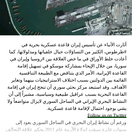
الضغوط يجب أن تتوجه إلى حماس، وليس على حكومته.
كما وقال بيان من مكتب نتنياهو إنه مصر على بقاء القوات
الإسرائيلية في محور فيلادلفيا “لمنع الإرهابيين من إعادة
التسلح”.
أثارت الأنباء عن تأسيس إيران قاعدة عسكرية بحرية في
وفي هذا السياق، قال الكاتب والباحث السياسي الفلسطيني
#طرطوس، الكثير من التساؤلات حيال خلفياتها ومدلولاتها، كما
جمال زقوت في حديث لـ”سكاي نيوز عربية”:
أعادت خلط الأوراق في ما خص العلاقة بين #روسيا وإيران في
سوريا، من خلال الإيحاء بمشاركة موسكو في تسهيل إقامة
حماس ليست عقبة في المفاوضات وأي حديث من هذا
القاعدة الإيرانية، الأمر الذي يتناقض مع الطبيعة التنافسية
القبيل تجني على الموقف الفلسطيني.
القائمة بين الدولتين بسبب اختلاف الاستراتيجيات بينهما وتغاير
المعضلة الأساسية هي أن نتنياهو يعرض المجتمع
الأهداف. وقد استبعد مركز بحثي سوري أن تنجح إيران في إقامة
الإسرائيلي والمنطقة للخطر.
القاعدة البحرية بسبب عراقيل طبيعية وسياسية، مشيراً إلى أن
النشاط البحري الإيراني في الساحل السوري لايزال متواضعاً ولا
حماس وافقت على الإطار الرئيسي الذي قدمه جو بايدن
يشي بوجود احتمال لإقامة قاعدة عسكرية.
وقالت إنها وافقت على تصورات يوليو.
Follow us on Twitter
حماس تدرك أن وقف إطلاق النار مصلحة لفلسطين
ورغم أن نشاط إيران البحري في الساحل السوري يعود إلى
والمنطقة.
سنوات غابرة سبقت اندلاع الأزمة عام 2011 بحكم علاقة التحالف