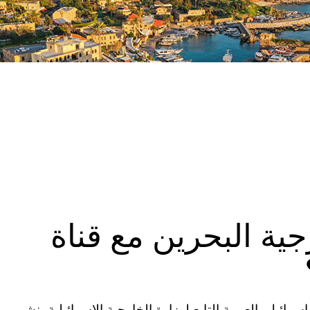
جية البحرين مع قناة
ة المتحدة (CNN)—أعاد موقع إسرائيل بالعربية التابع لوزارة الخارجية الإسرائيلية، نشر