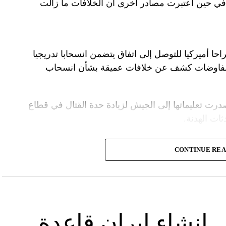
ل في حين اعتبرت مصادر أخرى أن الخلافات ما زالت
راحا أميركيا للتوصل إلى اتفاق يتضمن انسحابا تدريجيا
المفاوضات كشف عن خلافات عميقة بشأن انسحاب
درت تعليماتها إلى الجيش لزيادة حدة القتال في قطاع
ت الهدنة.
ة الأمنية تقدّر أن يمارس وزير الخارجية الأميركية،
CONTINUE RE
.
سرائيلية تصر على الاحتفاظ بقدرتها على العودة إلى
لحرب بشكل تام.
 إنشاء إيران قاعدة
لأميركي أنتوني بلينكن إلى إسرائيل في جولة هي