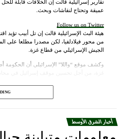
تقارير إسرائيلية قالت إن الخلافات قابلة للح
عميقة وتحتاج لنقاشات وبحث.
Follow us on Twitter
هيئة البث الإسرائيلية قالت إن تل أبيب تؤيد اقت
من محور فيلادلفيا، لكن مصدرا مطلعا على 
الجيش الإسرائيلي من قطاع غزة.
وكشف موقع “واللا” الإسرائيلي أن الحكومة أص
غزة، من أجل تحسين موقف إسرائيل في محادثا
وأشارت مصادر الموقع الإسرائيلي إلى أن المؤسس
ADING
أنتوني بلينكن ضغوطا شديدة على حكومة نتنياهو
لكن موقع “واللا” أوضح أن المؤسسة الأمنية الإ
القتال ضد حماس، وعدم الموافقة على وقف ا
أخبار الشرق الأوسط
معلومات متباينة حيال
ووسط هذا المشهد، يأتي وصول وزير الخارجية ا