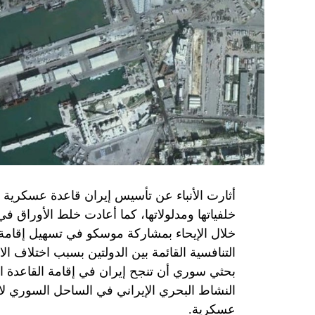
حماس تدرك أن وقف إطلاق النار مصلحة لفل
برنامج نتنياهو لا يريد السلام في المنطقة، 
حماس منذ ديسمبر قدمت لمصر رأيا يقول إنها 
أو أربع سنوات.
الجدية تقتضي أن يجري توافق على حكومة و
الأمن الإسرائيلي يقول أنه لا يوجد سبب أمني لل
SkyNewsArabia
أثارت الأنباء عن تأسيس إيران قاعدة عسكرية
خلفياتها ومدلولاتها، كما أعادت خلط الأوراق 
خلال الإيحاء بمشاركة موسكو في تسهيل إقامة ال
التنافسية القائمة بين الدولتين بسبب اختلاف الا
بحثي سوري أن تنجح إيران في إقامة القاعدة ا
النشاط البحري الإيراني في الساحل السوري لاي
عسكرية.