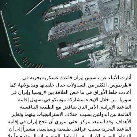
زيارة تأتي في إطار الجهود الدبلوماسية المكثفة التي تبذلها
واشنطن للدفع بالمفاوضات والتوصل إلى اتفاق لوقف لإطلاق
النار في غزة.
ويبدو أن نتنياهو استبق زيارة بلينكن لإسرائيل بالتأكيد على أن
الضغوط يجب أن تتوجه إلى حماس، وليس على حكومته.
كما وقال بيان من مكتب نتنياهو إنه مصر على بقاء القوات
الإسرائيلية في محور فيلادلفيا “لمنع الإرهابيين من إعادة
التسلح”.
أثارت الأنباء عن تأسيس إيران قاعدة عسكرية بحرية في
وفي هذا السياق، قال الكاتب والباحث السياسي الفلسطيني
#طرطوس، الكثير من التساؤلات حيال خلفياتها ومدلولاتها، كما
جمال زقوت في حديث لـ”سكاي نيوز عربية”:
أعادت خلط الأوراق في ما خص العلاقة بين #روسيا وإيران في
سوريا، من خلال الإيحاء بمشاركة موسكو في تسهيل إقامة
حماس ليست عقبة في المفاوضات وأي حديث من هذا
القاعدة الإيرانية، الأمر الذي يتناقض مع الطبيعة التنافسية
القبيل تجني على الموقف الفلسطيني.
القائمة بين الدولتين بسبب اختلاف الاستراتيجيات بينهما وتغاير
المعضلة الأساسية هي أن نتنياهو يعرض المجتمع
الأهداف. وقد استبعد مركز بحثي سوري أن تنجح إيران في إقامة
الإسرائيلي والمنطقة للخطر.
القاعدة البحرية بسبب عراقيل طبيعية وسياسية، مشيراً إلى أن
النشاط البحري الإيراني في الساحل السوري لايزال متواضعاً ولا