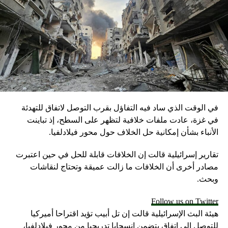
في الوقت الذي ساد فيه التفاؤل بقرب التوصل لاتفاق للتهدئة
في غزة، عادت ملفات خلافية لتظهر على السطح، إذ تباينت
الأنباء بشأن إمكانية حل الخلاف حول محور فيلادلفيا.
تقارير إسرائيلية قالت إن الخلافات قابلة للحل في حين اعتبرت
مصادر أخرى أن الخلافات ما زالت عميقة وتحتاج لنقاشات
وبحث.
Follow us on Twitter
هيئة البث الإسرائيلية قالت إن تل أبيب تؤيد اقتراحا أميركيا
للتوصل إلى اتفاق يتضمن انسحابا تدريجيا من محور فيلادلفيا،