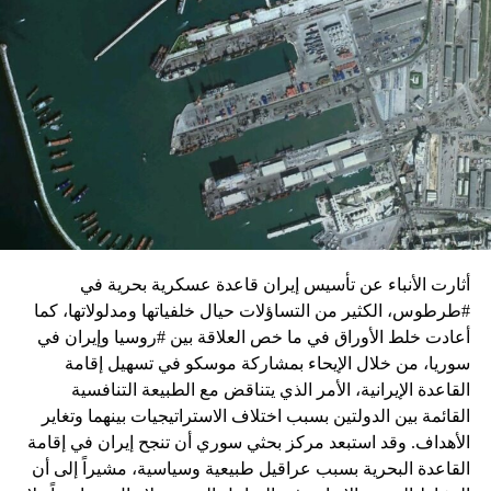
زيارة تأتي في إطار الجهود الدبلوماسية المكثفة التي تبذلها
واشنطن للدفع بالمفاوضات والتوصل إلى اتفاق لوقف لإطلاق
النار في غزة.
ويبدو أن نتنياهو استبق زيارة بلينكن لإسرائيل بالتأكيد على أن
الضغوط يجب أن تتوجه إلى حماس، وليس على حكومته.
كما وقال بيان من مكتب نتنياهو إنه مصر على بقاء القوات
الإسرائيلية في محور فيلادلفيا “لمنع الإرهابيين من إعادة
التسلح”.
أثارت الأنباء عن تأسيس إيران قاعدة عسكرية بحرية في
وفي هذا السياق، قال الكاتب والباحث السياسي الفلسطيني
#طرطوس، الكثير من التساؤلات حيال خلفياتها ومدلولاتها، كما
جمال زقوت في حديث لـ”سكاي نيوز عربية”:
أعادت خلط الأوراق في ما خص العلاقة بين #روسيا وإيران في
سوريا، من خلال الإيحاء بمشاركة موسكو في تسهيل إقامة
حماس ليست عقبة في المفاوضات وأي حديث من هذا
القاعدة الإيرانية، الأمر الذي يتناقض مع الطبيعة التنافسية
القبيل تجني على الموقف الفلسطيني.
القائمة بين الدولتين بسبب اختلاف الاستراتيجيات بينهما وتغاير
المعضلة الأساسية هي أن نتنياهو يعرض المجتمع
الأهداف. وقد استبعد مركز بحثي سوري أن تنجح إيران في إقامة
الإسرائيلي والمنطقة للخطر.
القاعدة البحرية بسبب عراقيل طبيعية وسياسية، مشيراً إلى أن