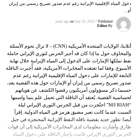
دخول المياه الإقليمية الإيرانية رغم عدم صدور تصريح رسمي من إيران
أو…
on
July 16, 2019
7 years ago
Published
Editor
By
أتلانتا، الولايات المتحدة الأمريكية (CNN) – لا تزال تحوم الأسئلة
والمخاوف حول ما إذا كان قد أجبر الحرس لثوري الإيراني حاملة
نفط تملكها الإمارات على الدخول إلى المياه الإيرانية خلال نهاية
الأسبوع. وفقا لما تعتقده المخابرات الأمريكية، فقد أُجبرت الناقلة
التابعة للإمارات على دخول المياه الإقليمية الإيرانية رغم عدم
صدور تصريح رسمي من إيران أو الإمارات حول هذه القضية بعد،
حسبما ذكر مسؤولون أمريكيون رفضوا الكشف عن هوياتهم
لحساسية القضية. يُعتقد أن الناقلة التي تحمل علم بنما واسمها
“M/I RIAH” احتُجزت من قبل الحرس الثوري الإيراني ليلة
السبت عندما كانت تعبر مضيق هرمز في المياه الدولية. إقرأ
أيضا: تطور جديد بقضية ناقلة النفط الإيرانية المحتجزة في جبل
طارق وأشارت معلومات لدى المخابرات الأمريكية إلى أن قوات
الحرس الثوري الإيراني قامت بإجبار الناقلة على دخول المياه