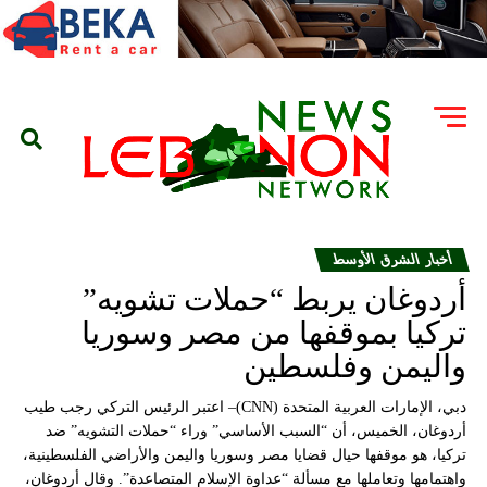
أخبار الشرق الأوسط
أردوغان يربط “حملات تشويه”
تركيا بموقفها من مصر وسوريا
واليمن وفلسطين
دبي، الإمارات العربية المتحدة (CNN)– اعتبر الرئيس التركي رجب طيب
أردوغان، الخميس، أن “السبب الأساسي” وراء “حملات التشويه” ضد
تركيا، هو موقفها حيال قضايا مصر وسوريا واليمن والأراضي الفلسطينية،
واهتمامها وتعاملها مع مسألة “عداوة الإسلام المتصاعدة”. وقال أردوغان،