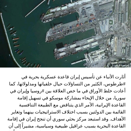
زيارة تأتي في إطار الجهود الدبلوماسية المكثفة التي تبذلها
واشنطن للدفع بالمفاوضات والتوصل إلى اتفاق لوقف لإطلاق
النار في غزة.
ويبدو أن نتنياهو استبق زيارة بلينكن لإسرائيل بالتأكيد على أن
الضغوط يجب أن تتوجه إلى حماس، وليس على حكومته.
كما وقال بيان من مكتب نتنياهو إنه مصر على بقاء القوات
الإسرائيلية في محور فيلادلفيا “لمنع الإرهابيين من إعادة
التسلح”.
أثارت الأنباء عن تأسيس إيران قاعدة عسكرية بحرية في
وفي هذا السياق، قال الكاتب والباحث السياسي الفلسطيني
#طرطوس، الكثير من التساؤلات حيال خلفياتها ومدلولاتها، كما
جمال زقوت في حديث لـ”سكاي نيوز عربية”:
أعادت خلط الأوراق في ما خص العلاقة بين #روسيا وإيران في
سوريا، من خلال الإيحاء بمشاركة موسكو في تسهيل إقامة
حماس ليست عقبة في المفاوضات وأي حديث من هذا
القاعدة الإيرانية، الأمر الذي يتناقض مع الطبيعة التنافسية
القبيل تجني على الموقف الفلسطيني.
القائمة بين الدولتين بسبب اختلاف الاستراتيجيات بينهما وتغاير
المعضلة الأساسية هي أن نتنياهو يعرض المجتمع
الأهداف. وقد استبعد مركز بحثي سوري أن تنجح إيران في إقامة
الإسرائيلي والمنطقة للخطر.
القاعدة البحرية بسبب عراقيل طبيعية وسياسية، مشيراً إلى أن