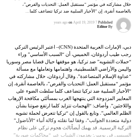
خلال مشاركته في مؤتمر “مستقبل العمل: التحديات والفرص”،
بالعاصمة أنقرة، إن “الأخبار السلبية ضد تركيا تتضاعف كلما…
on
April 19, 2019
7 years ago
Published
Editor
By
دبي، الإمارات العربية المتحدة (CNN)– اعتبر الرئيس التركي
رجب طيب أردوغان، الخميس، أن “السبب الأساسي” وراء
“حملات التشويه” ضد تركيا، هو موقفها حيال قضايا مصر وسوريا
واليمن والأراضي الفلسطينية، واهتمامها وتعاملها مع مسألة
“عداوة الإسلام المتصاعدة”. وقال أردوغان، خلال مشاركته في
مؤتمر “مستقبل العمل: التحديات والفرص”، بالعاصمة أنقرة، إن
“الأخبار السلبية ضد تركيا تتضاعف كلما سلطت الضوء على
المعايير المزدوجة التي ينتهجها الغرب بمسألتَي مكافحة الإرهاب
واللاجئين”. وأضاف: “الهجمات تتزايد كلما ارتفع صوتنا بشأن
الظلم العالمي”. وتابع بالقول إن “تركيا تتعرض لحملة تشويه
دولية متعددة الجوانب”، وفقا لما نقلته وكالة أنباء “الأناضول”
التركية الرسمية. قد يهمك أيضاًثالث هجوم تركي على نظام
السيسي في يومين: يعدمون الشباب عبر “محاكمات صورية”