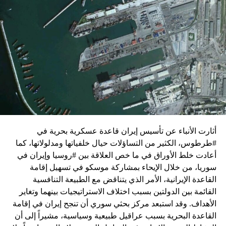
زيارة تأتي في إطار الجهود الدبلوماسية المكثفة التي تبذلها
واشنطن للدفع بالمفاوضات والتوصل إلى اتفاق لوقف لإطلاق
النار في غزة.
ويبدو أن نتنياهو استبق زيارة بلينكن لإسرائيل بالتأكيد على أن
الضغوط يجب أن تتوجه إلى حماس، وليس على حكومته.
كما وقال بيان من مكتب نتنياهو إنه مصر على بقاء القوات
الإسرائيلية في محور فيلادلفيا “لمنع الإرهابيين من إعادة
التسلح”.
أثارت الأنباء عن تأسيس إيران قاعدة عسكرية بحرية في
وفي هذا السياق، قال الكاتب والباحث السياسي الفلسطيني
#طرطوس، الكثير من التساؤلات حيال خلفياتها ومدلولاتها، كما
جمال زقوت في حديث لـ”سكاي نيوز عربية”:
أعادت خلط الأوراق في ما خص العلاقة بين #روسيا وإيران في
سوريا، من خلال الإيحاء بمشاركة موسكو في تسهيل إقامة
حماس ليست عقبة في المفاوضات وأي حديث من هذا
القاعدة الإيرانية، الأمر الذي يتناقض مع الطبيعة التنافسية
القبيل تجني على الموقف الفلسطيني.
القائمة بين الدولتين بسبب اختلاف الاستراتيجيات بينهما وتغاير
المعضلة الأساسية هي أن نتنياهو يعرض المجتمع
الأهداف. وقد استبعد مركز بحثي سوري أن تنجح إيران في إقامة
الإسرائيلي والمنطقة للخطر.
القاعدة البحرية بسبب عراقيل طبيعية وسياسية، مشيراً إلى أن