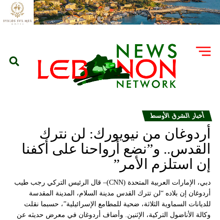
أخبار الشرق الأوسط
أردوغان من نيويورك: لن نترك
القدس.. و”نضع أرواحنا على أكفنا
إن استلزم الأمر”
دبي، الإمارات العربية المتحدة (CNN)– قال الرئيس التركي رجب طيب
أردوغان إن بلاده “لن تترك القدس مدينة السلام، المدينة المقدسة
للديانات السماوية الثلاثة، ضحية للمطامع الإسرائيلية”، حسبما نقلت
وكالة الأناضول التركية، الإثنين. وأضاف أردوغان في معرض حديثه عن