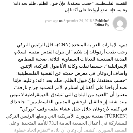
القضية الفلسطينية: “حسب معتقدنا، فإنّ قبول الظلم، ظلم بحد ذاته؛
وعليه، فإننا نضع أرواحنا على أكفنا إن…
on
September 24, 2018
8 years ago
Published
Editor
By
دبي، الإمارات العربية المتحدة (CNN)– قال الرئيس التركي
رجب طيب أردوغان إن بلاده “لن تترك القدس مدينة السلام،
المدينة المقدسة للديانات السماوية الثلاثة، ضحية للمطامع
الإسرائيلية”، حسبما نقلت وكالة الأناضول التركية، الإثنين.
وأضاف أردوغان في معرض حديثه عن القضية الفلسطينية:
“حسب معتقدنا، فإنّ قبول الظلم، ظلم بحد ذاته؛ وعليه، فإننا
نضع أرواحنا على أكفنا إن استلزم الأمر لتضميد جراح نازفة”،
معتبرا أن “العديد من البلدان التي تتشدق بالديمقراطية لا تنبس
ببنت شفة إزاء القتل الوحشي للمدنيين الفلسطينيين”. جاء ذلك
في كلمة لأردوغان خلال حفل عشاء نظمه وقف “توركن”
(TÜRKEN) بمدينة نيويورك الأمريكية التي وصلها الرئيس التركي
للمشاركة في أعمال الجمعية العامة الـ73 للأمم المتحدة. وعلى
الصعيد السوري، كشف أردوغان أن بلاده “تعتزم اتخاذ خطوة