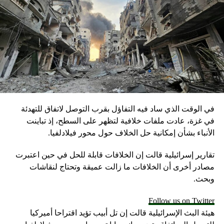
عد جدل “مهرجان قلق”.. كيف تصرف وزير الداخلية
لأردني مع “التلال السبعة”؟
DON'T MISS
رسائل السيسي بـ5 لقاءات في نيويورك: الحديث عن
“إنجازات كبيرة” وتحية لشعب مصر
في الوقت الذي ساد فيه التفاؤل بقرب التوصل لاتفاق للتهدئة
في غزة، عادت ملفات خلافية لتظهر على السطح، إذ تباينت
الأنباء بشأن إمكانية حل الخلاف حول محور فيلادلفيا.
تقارير إسرائيلية قالت إن الخلافات قابلة للحل في حين اعتبرت
مصادر أخرى أن الخلافات ما زالت عميقة وتحتاج لنقاشات
وبحث.
Follow us on Twitter
هيئة البث الإسرائيلية قالت إن تل أبيب تؤيد اقتراحا أميركيا