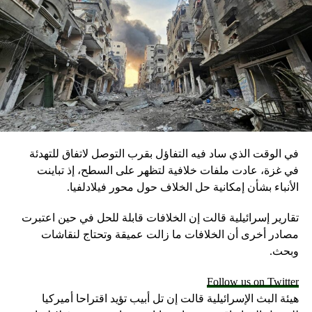
سواء من (الرئيس دونالد) ترامب أو (وزير الخارجية مايك) بومبيو
أو (نائب الرئيس مايك) بنس… جميعهم يعبرون عن قلقهم حيال
هذه الحادثة”. وقال إنه يجب “الانتظار إلى حين اتضاح الصورة في
نهاية الإجراءات، من أجل إبداء التقييم الأساسي”.
RELATED TOPICS:
UP NEX
مصدر أمريكي لـCNN: اعترضنا اتصالات لمسؤولين
عوديين يناقشون خطة لإعادة خاشقجي للمملكة
في الوقت الذي ساد فيه التفاؤل بقرب التوصل لاتفاق للتهدئة
DON'T MISS
في غزة، عادت ملفات خلافية لتظهر على السطح، إذ تباينت
إسرائيل تحتجز أمريكية.. وواشنطن: القرار بيد إسرائيل
الأنباء بشأن إمكانية حل الخلاف حول محور فيلادلفيا.
تقارير إسرائيلية قالت إن الخلافات قابلة للحل في حين اعتبرت
مصادر أخرى أن الخلافات ما زالت عميقة وتحتاج لنقاشات
وبحث.
Follow us on Twitter
هيئة البث الإسرائيلية قالت إن تل أبيب تؤيد اقتراحا أميركيا