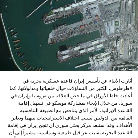
زيارة تأتي في إطار الجهود الدبلوماسية المكثفة التي تبذلها
واشنطن للدفع بالمفاوضات والتوصل إلى اتفاق لوقف لإطلاق
النار في غزة.
ويبدو أن نتنياهو استبق زيارة بلينكن لإسرائيل بالتأكيد على أن
الضغوط يجب أن تتوجه إلى حماس، وليس على حكومته.
كما وقال بيان من مكتب نتنياهو إنه مصر على بقاء القوات
الإسرائيلية في محور فيلادلفيا “لمنع الإرهابيين من إعادة
التسلح”.
أثارت الأنباء عن تأسيس إيران قاعدة عسكرية بحرية في
وفي هذا السياق، قال الكاتب والباحث السياسي الفلسطيني
#طرطوس، الكثير من التساؤلات حيال خلفياتها ومدلولاتها، كما
جمال زقوت في حديث لـ”سكاي نيوز عربية”:
أعادت خلط الأوراق في ما خص العلاقة بين #روسيا وإيران في
سوريا، من خلال الإيحاء بمشاركة موسكو في تسهيل إقامة
حماس ليست عقبة في المفاوضات وأي حديث من هذا
القاعدة الإيرانية، الأمر الذي يتناقض مع الطبيعة التنافسية
القبيل تجني على الموقف الفلسطيني.
القائمة بين الدولتين بسبب اختلاف الاستراتيجيات بينهما وتغاير
المعضلة الأساسية هي أن نتنياهو يعرض المجتمع
الأهداف. وقد استبعد مركز بحثي سوري أن تنجح إيران في إقامة
الإسرائيلي والمنطقة للخطر.
القاعدة البحرية بسبب عراقيل طبيعية وسياسية، مشيراً إلى أن