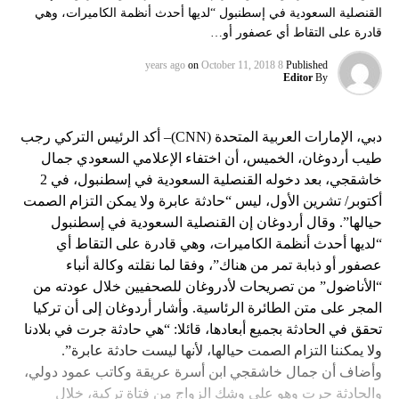
القنصلية السعودية في إسطنبول “لديها أحدث أنظمة الكاميرات، وهي
قادرة على التقاط أي عصفور أو…
on
October 11, 2018
8 years ago
Published
Editor
By
دبي، الإمارات العربية المتحدة (CNN)– أكد الرئيس التركي رجب
طيب أردوغان، الخميس، أن اختفاء الإعلامي السعودي جمال
خاشقجي، بعد دخوله القنصلية السعودية في إسطنبول، في 2
أكتوبر/ تشرين الأول، ليس “حادثة عابرة ولا يمكن التزام الصمت
حيالها”. وقال أردوغان إن القنصلية السعودية في إسطنبول
“لديها أحدث أنظمة الكاميرات، وهي قادرة على التقاط أي
عصفور أو ذبابة تمر من هناك”، وفقا لما نقلته وكالة أنباء
“الأناضول” من تصريحات لأدروغان للصحفيين خلال عودته من
المجر على متن الطائرة الرئاسية. وأشار أردوغان إلى أن تركيا
تحقق في الحادثة بجميع أبعادها، قائلا: “هي حادثة جرت في بلادنا
ولا يمكننا التزام الصمت حيالها، لأنها ليست حادثة عابرة”.
وأضاف أن جمال خاشقجي ابن أسرة عريقة وكاتب عمود دولي،
والحادثة جرت وهو على وشك الزواج من فتاة تركية، خلال