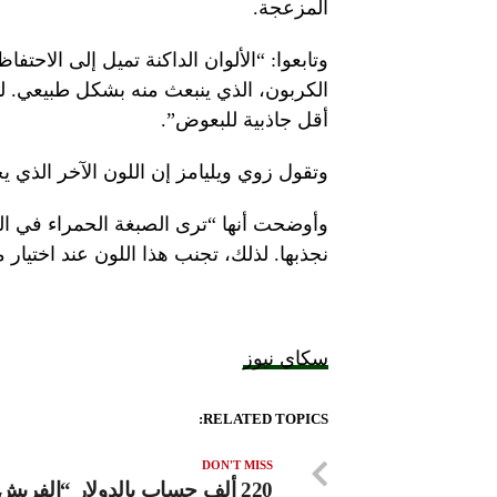
المزعجة.
وتابعوا: “الألوان الداكنة تميل إلى الاحت
الكربون، الذي ينبعث منه بشكل طبيعي. لذ
أقل جاذبية للبعوض”.
وتقول زوي ويليامز إن اللون الآخر الذي 
وأوضحت أنها “ترى الصبغة الحمراء في الجلد 
نجذبها. لذلك، تجنب هذا اللون عند اختيار
سكاي نيوز
RELATED TOPICS:
DON'T MISS
220 ألف حساب بالدولار “الفري