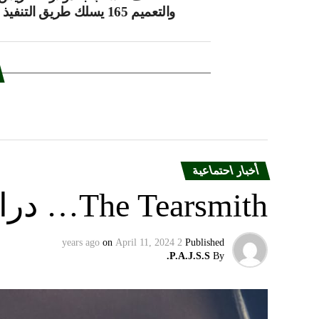
والتعميم 165 يسلك طريق التنفيذ بحذر
أخبار احتماعية
The Tearsmith… دراما رومانسية مبتذلة
on
April 11, 2024
2 years ago
Published
P.A.J.S.S.
By