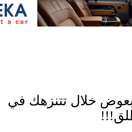
بعوض خلال تتنزهك في
لق!!!