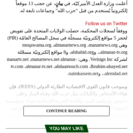
أعلنت وزارة العدل الأميركيّة، في
بيانٍ
، عن حجب 13 موقعاً
إلكترونياً يُستخدم من قبل “حزب الله” وجماعات تابعة له.
Follow us on Twitter
ووفقاً لسجلات المحكمة، حصلت الولايات المتحدة على تفويض
لحجز 5 مواقع إلكترونيّة مسجلّة في سجل المصالح العامّة (PIR)
وهي moqawama.org ،almanarnews.org ،manarnews.org
،almanar-tv.org، وalshahid.org، و8 مواقع إلكترونيّة مسجّلة
لشركة Verisign Inc. وهي: manartv.net ،manarnews.net almanar-
tv.com ،almanar-tv.net ،alidaamouch.com ،Ibrahim-alsayed.net
،alemdad.net، وnaimkassem.net.
وبموجب قانون القوى الاقتصادية الطارئة الدولي (IEEPA)، فإن
هؤلاء الأشخاص والكيانات مثل حزب الله وقناة المنار وعلي
داموش وابراهيم السيد واللجنة الخيرية الإسلامية إمداد ومؤسسة
الشهداء في لبنان ونعيم قاسم، إضافةً إلى أعضائها، لا يحق لهم
CONTINUE READING
الحصول على الخدمات بما في ذلك خدمات المواقع الإلكترونيّة
في الولايات المتحدة بدون الحصول على ترخيص من مكتب
YOU MAY LIKE
مراقبة الأصول الأجنبية (OFAC)، مع الإشارة إلى أنّه لم يتمّ