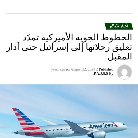
الحصول على أي ترخيصٍ لأيّ من المواقع الإلكترونية الـ13
المصادرة.
أخبار العالم
الخطوط الجوية الأميركية تمدّد
تعليق رحلاتها إلى إسرائيل حتى آذار
المقبل
on
August 22, 2024
2 years ago
Published
P.A.J.S.S.
By
بالإضافة إلى ذلك، فإن هذه المواقع الالكتونية الـ13 تخضع
للمصادرة كأصول للكيانات والمنظمات المشاركة في التخطيط
أو تنفيذ أعمال إرهابيّة ضدّ الولايات المتحدة ومواطنيها ومقيميها