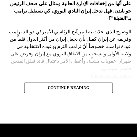
على أنّها من إخفاقات الإدارة الحالية ومثال على ضعف الرئيس
جو بايدن. فهل تدخل إيران النادي النووي، كي تستقبل ترامب
بـ”القنبلة”؟
الوضوح الذي تحدّث به المرشّح الرئاسي الأميركي دونالد ترامب
وفريقه عن إيران كفيل بأن يجعل إيران من أكثر الدول قلقاً من
عودة ترامب، خصوصاً أنّ ترامب التزم بوعوده الانتخابية في
ولايته الأولى وانسحب من الاتفاق النووي مع إيران وفرض على
طهران عقوبات مشلّة، وأعطى الأمر باغتيال قائد فيلق القدس
قاسم سليماني.
Follow us on Twitter
– نهاية عهد منظومة حوله آمنت بإمكان الاتفاق مع إيران. وهي
CONTINUE READING
مع ارتفاع حظوظ الرئيس السابق
امتداد لعهد باراك أوباما واتفاقه مع طهران على الملف النووي
في 2015.
دونالد ترامب بالعودة إلى البيت
– لذلك لجم بايدن نتنياهو عن ضرب إيران بقوّة في نيسان
الأبيض، بدأت هواجس الدول التي
الماضي ردّاً على ردّها على قصف قنصليّتها في دمشق. يقيم
أصحاب هذا التقويم وزناً لتهديد بايدن لنتنياهو في حينها بـ”أنّك
تأثّرت بسياسته تتحوّل إلى قلق
ستكون لوحدك” إذا وقعت الحرب. وبالموازاة فإنّ نتنياهو سيكون
“انتقامياً” في التعاطي مع ما بقي لبايدن من مدّة في البيت