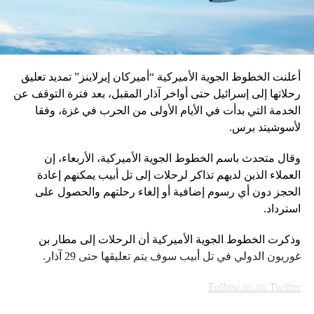
وممتلكاتهم.
كما أنّ هذه النطاقات تمثّل مصدراً للتأثير على تلك الكيانات
والمنظمات.
أعلنت الخطوط الجوية الأميركية “أميركان إيرلاينز” تمديد تعليق
وقال مساعد المدعي العام ماثيو جي: “ستُواصل وزارة العدل
رحلاتها إلى إسرائيل حتى أواخر آذار المقبل، بعد فترة التوقف عن
فرضَ العقوبات الاقتصاديّة كجزءٍ من التزامنا بنشرِ كلّ الأدوات
الخدمة التي بدأت في الأيام الأولى من الحرب في غزة، وفقا
المُتاحة ضدّ التهديدات من الدول المعادية والجهات الإرهابيّة على
لأسوشيتد برس.
حد سواء”.
وقال متحدث باسم الخطوط الجوية الأميركية، الأربعاء، إن
العملاء الذين لديهم تذاكر لرحلات إلى تل أبيب يمكنهم إعادة
RELATED TOPICS:
الحجز دون أي رسوم إضافية أو إلغاء رحلتهم والحصول على
UP NEX
استرداد.
ياسيون ينعون الراحل سجعان قزّي
وذكرت الخطوط الجوية الأميركية أن الرحلات إلى مطار بن
DON'T MISS
هل ردّت تل أبيب الجواب للسعودية بعمليات اغتيال لقادة
غوريون الدولي في تل أبيب سوف يتم تعليقها حتى 29 آذار.
“الجهاد الإسلامي!!
Follow us on Twitter