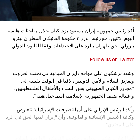
تعتبر عاصمة النفوذ الروسي في سوريا، ومدينة طرطوس حيث
تسيطر روسيا على المرفأ الاستراتيجي.
ويعود تدخل إيران في القوات البحرية السورية إلى عام 2007،
أكد رئيس جمهورية إيران مسعود بزشكيان خلال مباحثات هاتفية،
وبعد تدخلها العسكري المباشر في سوريا بعد عام 2011، بدأت
اليوم الاثنين، مع رئيس وزراء حكومة الفاتيكان المطران بيترو
بالعمل على توسيع قدرتها البحرية وتعزيزها، إذ أعلنت عام 2017
بارولي، حق طهران بالرد على الاعتداءات وفقا للقانون الدولي.
حصولها على امتياز إنشاء مرفأ وإدارته وتشغيله في طرطوس،
في منطقة عين الزرقا شمال منطقة الحميدية المحاذية للحدود
Follow us on Twitter
مع لبنان، لمدة زمنية تراوح بين 30 و40 عاماً. ويتعدى إنشاء نفوذ
عسكري على البحر المتوسط محاولات إيران لتحقيق مصالح
وشدد بزشكيان على مواقف إيران المبدئية في تجنب الحروب
اقتصادية، إذ تسعى الى تعزيز قوتها العسكرية في سوريا
وتعزيز السلام والأمن الدوليين، لافتا في الوقت نفسه إلى
والمنطقة من خلال تمكين نفوذها على شواطئ البحر المتوسط،
“مجازر الكيان الصهيوني بحق النساء والأطفال الفلسطينيين،
وتأمين مصالحها التي تسعى الى تحقيقها مستقبلاً، كإعادة العمل
واغتياله ضيف الجمهورية الإسلامية اسماعيل هنية”.
بخط أنابيب النفط العراقي – السوري كركوك – بانياس، ولتأمين
بديل لها من السواحل اللبنانية، بخاصة بعد تفجير مرفأ بيروت،
وأكد الرئيس الإيراني على أن التصرفات الإسرائيلية تتعارض
ولمراقبة حركة السفن الحربية الإيرانية داخل المتوسط والسفن
وكافة الأسس الإنسانية والقانونية، وأن “إيران لديها الحق في الرد
التجارية التي تقوم بنشاطات عسكرية وتنسيقها، كأن تحمل قطع
على المعتدي”.
الصواريخ في خزاناتها، وللقيام بأعمال الاستطلاع والتنصت
الإلكتروني، فضلاً عن تأمين مصالحها الإستراتيجية في سوريا
كما أشاد بزشكيان بمواقف حكومة الفاتيكان الداعمة للسلام