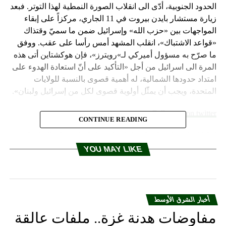
الحدود الجنوبية، أدّى الى انقلاب الصورة النمطية لهذا التوتر. فبعد
زيارة مستشار بايدن بيروت في 11 الجاري، مركزاً على إبقاء
المواجهات بين «حزب الله» وإسرائيل ضمن ما سميّ وقتذاك
«قواعد الاشتباك»، انقلب المشهد أمس رأسا على عقب. ووفق
ما صرّح به مسؤول أميركي لـ»رويترز»، فإن هوكشتاين أتى هذه
المرة الى اسرائيل من أجل «التأكيد على أنّ استعادة الهدوء على
امتداد حدودها الشمالية، له أهمية قصوى بالنسبة للولايات
المتحدة، ويجب أن يمثّل أولوية قصوى لكل من إسرائيل ولبنان».
Follow us on twitter
CONTINUE READING
لماذا اختار هوكشتاين اسرائيل وليس لبنان كي يتابع التطورات
الجنوبية؟
YOU MAY LIKE
يجيب عن السؤال موقع «اكسيوس» الالكتروني الاميركي، فيشير
الى أن وصول هوكشتاين الى الدولة العبرية، هو لإجراء محادثات
مع كبار المسؤولين الإسرائيليين حول منع نشوب حرب بين
أخبار الشرق الأوسط
إسرائيل ولبنان، حسبما قال مسؤولان أميركيان وإسرائيليان
مفاوضات هدنة غزة.. ملفات عالقة
لـ»أكسيوس».