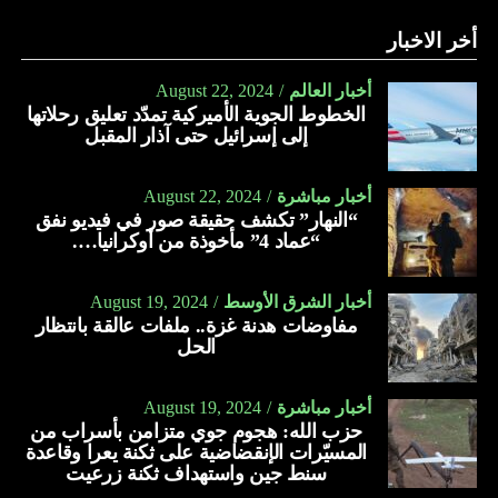
أخر الاخبار
أخبار العالم
August 22, 2024
الخطوط الجوية الأميركية تمدّد تعليق رحلاتها
إلى إسرائيل حتى آذار المقبل
أخبار مباشرة
August 22, 2024
“النهار” تكشف حقيقة صور في فيديو نفق
“عماد 4” مأخوذة من أوكرانيا….
أخبار الشرق الأوسط
August 19, 2024
مفاوضات هدنة غزة.. ملفات عالقة بانتظار
الحل
أخبار مباشرة
August 19, 2024
حزب الله: هجوم جوي متزامن بأسراب من
المسيّرات الإنقضاضية على ثكنة يعرا وقاعدة
سنط جين واستهداف ثكنة زرعيت