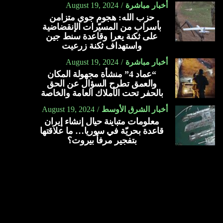
أخبار مباشرة
August 19, 2024
حزب الله: هجوم جوي متزامن
بأسراب من المسيّرات الإنقضاضية
على ثكنة يعرا وقاعدة سنط جين
واستهداف ثكنة زرعيت
أخبار مباشرة
August 19, 2024
“عماد 4” منشأة مجهولة المكان
والعمق تطرح السؤال عن الحق
بالحفر تحت الأملاك العامة والخاصة
أخبار الشرق الأوسط
August 19, 2024
معلومات متباينة حيال إنشاء إيران
قاعدة بحريّة في سوريا… ما علاقتها
بتفجير مرفأ بيروت؟