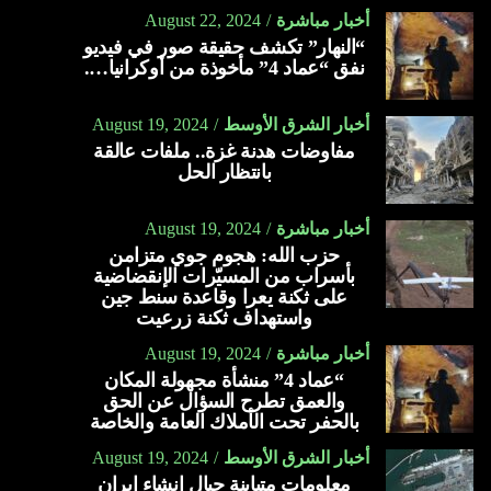
أخبار مباشرة
August 22, 2024
“النهار” تكشف حقيقة صور في فيديو
نفق “عماد 4” مأخوذة من أوكرانيا….
أخبار الشرق الأوسط
August 19, 2024
مفاوضات هدنة غزة.. ملفات عالقة
بانتظار الحل
أخبار مباشرة
August 19, 2024
حزب الله: هجوم جوي متزامن
بأسراب من المسيّرات الإنقضاضية
على ثكنة يعرا وقاعدة سنط جين
واستهداف ثكنة زرعيت
أخبار مباشرة
August 19, 2024
“عماد 4” منشأة مجهولة المكان
والعمق تطرح السؤال عن الحق
بالحفر تحت الأملاك العامة والخاصة
أخبار الشرق الأوسط
August 19, 2024
معلومات متباينة حيال إنشاء إيران