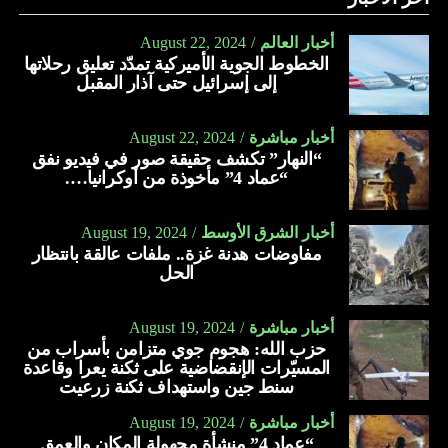
أخبار العالم
August 22, 2024
الخطوط الجوية الأميركية تمدّد تعليق رحلاتها
إلى إسرائيل حتى آذار المقبل
أخبار مباشرة
August 22, 2024
“النهار” تكشف حقيقة صور في فيديو نفق
“عماد 4” مأخوذة من أوكرانيا….
أخبار الشرق الأوسط
August 19, 2024
مفاوضات هدنة غزة.. ملفات عالقة بانتظار
الحل
أخبار مباشرة
August 19, 2024
حزب الله: هجوم جوي متزامن بأسراب من
المسيّرات الإنقضاضية على ثكنة يعرا وقاعدة
سنط جين واستهداف ثكنة زرعيت
أخبار مباشرة
August 19, 2024
“عماد 4” منشأة مجهولة المكان والعمق