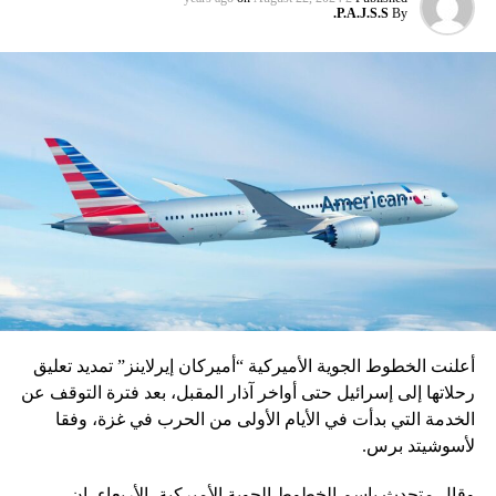
وقبلها بأيام، أعلنت الشرطة في ولاية اوتار براديش أنها قتلت
P.A.J.S.S.
By
بالرصاص نجل أحمد (19 عاماً) وشريكه في تبادل لإطلاق النار.
وكلاهما من المطلوبين في قضية قتل.
وقبل مقتله، ادعى أحمد الذي كان يواجه تهماً بالقتل والاعتداء،
في التماس قدمه الشهر الماضي إلى المحكمة العليا في الهند أن
حياته مهددة من الشرطة.
ويحكم الحزب القومي الهندوسي بهاراتيا جاناتا الولاية الهندية التي
يقيم فيها 200 مليون شخص.
AE 24
أعلنت الخطوط الجوية الأميركية “أميركان إيرلاينز” تمديد تعليق
رحلاتها إلى إسرائيل حتى أواخر آذار المقبل، بعد فترة التوقف عن
الخدمة التي بدأت في الأيام الأولى من الحرب في غزة، وفقا
لأسوشيتد برس.
وقال متحدث باسم الخطوط الجوية الأميركية، الأربعاء، إن