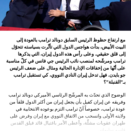
في غزة
إدارة بايدن ونهاية منظومة.. وانتقام نتنياهو
في اعتقاد متابعين عن كثب للداخل الأميركي أنّ انسحاب بايدن
مع ارتفاع حظوظ الرئيس السابق دونالد ترامب بالعودة إلى
فتح باباً كبيراً على تحوّلات جذرية في السياسة الأميركية وتعاطي
البيت الأبيض، بدأت هواجس الدول التي تأثّرت بسياسته تتحوّل
إسرائيل معها، أبرزها:
إلى قلق حقيقي. وعلى رأس هذه الدول إيران، التي يذكرها
ترامب ومرشّحه لمنصب نائب الرئيس جي فانس في كلّ مناسبة
على أنّها من إخفاقات الإدارة الحالية ومثال على ضعف الرئيس
جو بايدن. فهل تدخل إيران النادي النووي، كي تستقبل ترامب
بـ”القنبلة”؟
الوضوح الذي تحدّث به المرشّح الرئاسي الأميركي دونالد ترامب
وفريقه عن إيران كفيل بأن يجعل إيران من أكثر الدول قلقاً من
عودة ترامب، خصوصاً أنّ ترامب التزم بوعوده الانتخابية في
ولايته الأولى وانسحب من الاتفاق النووي مع إيران وفرض على
طهران عقوبات مشلّة، وأعطى الأمر باغتيال قائد فيلق القدس
قاسم سليماني.