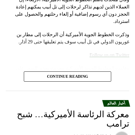
العملاء الذين لديهم تذاكر لرحلات إلى تل أبيب يمكنهم إعادة
الحجز دون أي رسوم إضافية أو إلغاء رحلتهم والحصول على
استرداد.
وذكرت الخطوط الجوية الأميركية أن الرحلات إلى مطار بن
غوريون الدولي في تل أبيب سوف يتم تعليقها حتى 29 آذار.
Follow us on Twitter
وقامت الخطوط الجوية الأميركية بتحديث تحذير السفر على
موقعها الإلكتروني خلال عطلة نهاية الأسبوع.
CONTINUE READING
وأضاف المتحدث “سنواصل العمل بشكل وثيق مع شركات
RELATED TOPICS:
الطيران الشريكة لمساعدة العملاء المسافرين بين إسرائيل
UP NEX
والمدن الأوروبية التي تقدم خدماتها إلى الولايات المتحدة”.
أخبار العالم
لكهرباء ٢٠ ساعة في مناطق عدة.. والفاتورة بـالملايين!
معركة الرئاسة الأميركية… شبح
ومددت شركة دلتا إيرلاينز تعليق رحلاتها إلى إسرائيل حتى 30
DON'T MISS
ترامب
درجات الحرارة إلى ارتفاع… وكيف سيكون الطقس في
أيلول المقبل من 31 آب الحالي. كما أوقفت شركة يونايتد إيرلاينز
الأيام المقبلة!
خدماتها إلى أجل غير مسمى.