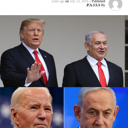
on
July 23, 2024
2 years ago
Published
P.A.J.S.S.
By
وتوقفت شركات الطيران الثلاث عن الطيران إلى إسرائيل بعد
وقت قصير من هجوم حماس في السابع من تشرين الأول الذي
أشعل فتيل الحرب.
كما أوقفت عدة شركات طيران دولية أخرى رحلاتها من وإلى
إسرائيل ولبنان والأردن والعراق وإيران، على خلفية تصاعد التوتر
في المنطقة، بعد مقتل رئيس المكتب السياسي لحماس في
طهران، ومقتل مسؤول عسكري بارز في الحزب بغارة إسرائيلية
على بيروت أواخر تموز الماضي.
وأعلنت شركة لوفتهانزا الألمانية، الاثنين الماضي، أنها ستوقف
جميع رحلاتها إلى إسرائيل وعمان وبيروت وطهران وأربيل في
العراق حتى يوم الاثنين المقبل بناء على “تحليل أمني حالي”.
وفي نيسان الماضي أغلقت إسرائيل مجالها الجوي لمدة سبع
ساعات، بسبب الهجوم المكثف بالطائرات المسيرة والصواريخ
الذي شنته إيران على إسرائيل، ردا على غارة إسرائيلية على
سفارة طهران في دمشق قتل فيها 16 شخصًا منهم مسؤول