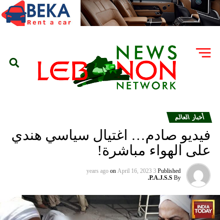
أخبار العالم
فيديو صادم… اغتيال سياسي هندي
على الهواء مباشرة!
on
April 16, 2023
3 years ago
Published
P.A.J.S.S.
By