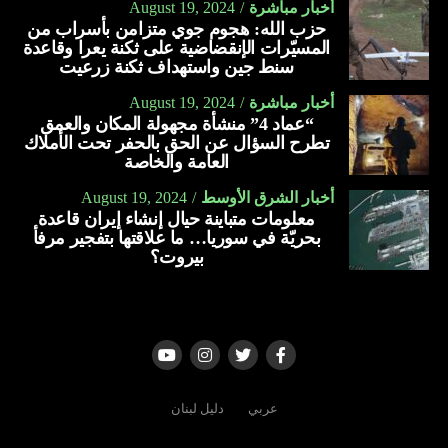
أخبار مباشرة
August 19, 2024
حزب الله: هجوم جوي متزامن بأسراب من
المسيّرات الإنقضاضية على ثكنة يعرا وقاعدة
سنط جين واستهداف ثكنة زرعيت
أخبار مباشرة
August 19, 2024
“عماد 4” منشأة مجهولة المكان والعمق
تطرح السؤال عن الحق بالحفر تحت الأملاك
العامة والخاصة
أخبار الشرق الأوسط
August 19, 2024
معلومات متباينة حيال إنشاء إيران قاعدة
بحريّة في سوريا… ما علاقتها بتفجير مرفأ
بيروت؟
عربي
دليل لبنان