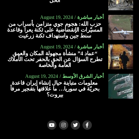
الحل
أخبار مباشرة
August 19, 2024
حزب الله: هجوم جوي متزامن بأسراب من
المسيّرات الإنقضاضية على ثكنة يعرا وقاعدة
سنط جين واستهداف ثكنة زرعيت
أخبار مباشرة
August 19, 2024
“عماد 4” منشأة مجهولة المكان والعمق
تطرح السؤال عن الحق بالحفر تحت الأملاك
العامة والخاصة
أخبار الشرق الأوسط
August 19, 2024
معلومات متباينة حيال إنشاء إيران قاعدة
بحريّة في سوريا… ما علاقتها بتفجير مرفأ
بيروت؟