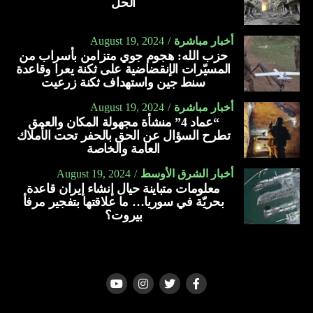
الحل
أخبار مباشرة
August 19, 2024
حزب الله: هجوم جوي متزامن بأسراب من
المسيّرات الإنقضاضية على ثكنة يعرا وقاعدة
سنط جين واستهداف ثكنة زرعيت
أخبار مباشرة
August 19, 2024
“عماد 4” منشأة مجهولة المكان والعمق
تطرح السؤال عن الحق بالحفر تحت الأملاك
العامة والخاصة
أخبار الشرق الأوسط
August 19, 2024
معلومات متباينة حيال إنشاء إيران قاعدة
بحريّة في سوريا… ما علاقتها بتفجير مرفأ
بيروت؟