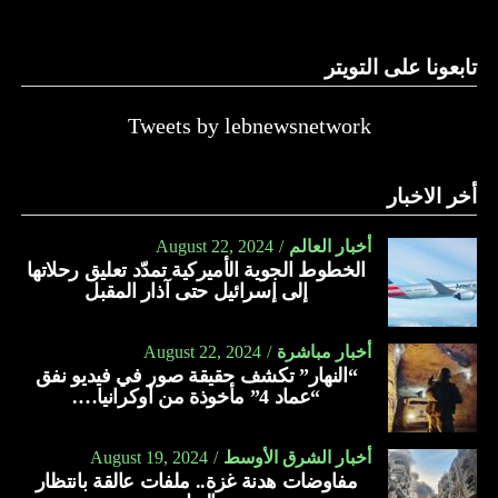
تابعونا على التويتر
Tweets by lebnewsnetwork
أخر الاخبار
أخبار العالم
August 22, 2024
الخطوط الجوية الأميركية تمدّد تعليق رحلاتها
إلى إسرائيل حتى آذار المقبل
أخبار مباشرة
August 22, 2024
“النهار” تكشف حقيقة صور في فيديو نفق
“عماد 4” مأخوذة من أوكرانيا….
أخبار الشرق الأوسط
August 19, 2024
مفاوضات هدنة غزة.. ملفات عالقة بانتظار