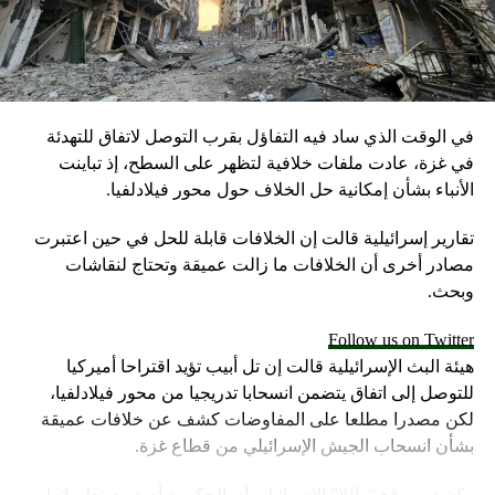
في الوقت الذي ساد فيه التفاؤل بقرب التوصل لاتفاق للتهدئة
في غزة، عادت ملفات خلافية لتظهر على السطح، إذ تباينت
الأنباء بشأن إمكانية حل الخلاف حول محور فيلادلفيا.
تقارير إسرائيلية قالت إن الخلافات قابلة للحل في حين اعتبرت
مصادر أخرى أن الخلافات ما زالت عميقة وتحتاج لنقاشات
وبحث.
Follow us on Twitter
هيئة البث الإسرائيلية قالت إن تل أبيب تؤيد اقتراحا أميركيا
للتوصل إلى اتفاق يتضمن انسحابا تدريجيا من محور فيلادلفيا،
لكن مصدرا مطلعا على المفاوضات كشف عن خلافات عميقة
بشأن انسحاب الجيش الإسرائيلي من قطاع غزة.
وكشف موقع “واللا” الإسرائيلي أن الحكومة أصدرت تعليماتها