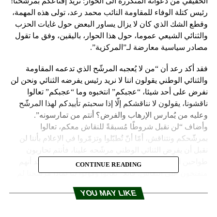
الحقيقي من دعواته المتكررة الى الحوار: نريد إقناعكم بمرشحنا!
رئيس كتلة الوفاء للمقاومة النائب محمد رعد، تولى هذه المهمة،
وقطع الشك الذي كان لا يزال يساور البعض حول غايات الحزب
والثنائي الشيعي عموما، حول هذا الحوار، باليقين، وفق ما تقول
مصادر سياسية معارضة لـ”المركزية”.
فقد أكد رعد أن “من لا يُعجبه المرشّح الذي تدعمه المقاومة
والثنائي الوطني يقولون اننا لا نريد رئيس يفرضه الثنائي ونحن لن
نفرض على أحد شيئا، “عجبكم” انتخبوه وما “عجبكم” تعالوا
ناقشونا، يقولون لا نناقشكم إلّا إذا سحبتم تأييدكم لهذا المرشّح
وعليه من يُمارس الإرهاب والفرض؟ أنتم من تمارسونه”.
وأضاف “لن نقبل شروطًا مُسبقةً للنقاش معكم، تعالوا
بمرشّحكم ونتناقش، أمّا أنّ تُطبّلوا وتزمّروا في الإعلام بأننا لن
نقبل أن يفرِض الثنائي الوطني مرشّحه علينا، فأنتم تحاربون
طواحين الهواء ولا مصداقية لإدعائكم على الإطلاق”. وأكد أنهم
CONTINUE READING
منفتخون على النقاش، قائلًا “تعالوا وقولوا لنا لماذا مرشحنا لم
يعجبكم ، ونحن نقول لكم لماذا مرشحكم لا يعجبنا، وتعالوا
YOU MAY LIKE
لنتناقش حول حاجات المرحلة الراهنة ومتطلباتها، لنقنعكم بأنّ
خيارنا هو أفضل من خياركم، معتبرًا أن من لا يريد أن يتفاهم