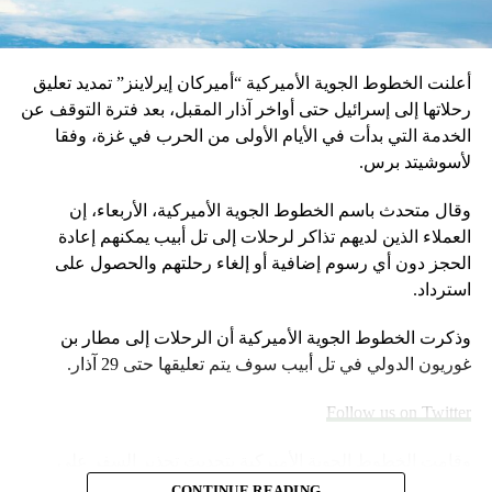
والعيش الواحد مع شركائنا الذين نختلف معهم في الرؤية في هذا
الوطن، لكن في النهاية “في ناس بدا تقنع”. أمّا الرهان على تدخّل
قوى دولية ضاغطة من أجل أن تضغط علينا للتخلّي عن مرشّح
أعلنت الخطوط الجوية الأميركية “أميركان إيرلاينز” تمديد تعليق
لمصلحة مرشّح لسنا مقتنعين به، فهذا الأمر لن يُجدي نفعاً ولن
رحلاتها إلى إسرائيل حتى أواخر آذار المقبل، بعد فترة التوقف عن
يوصِل إلى أيّ نتيجة.
الخدمة التي بدأت في الأيام الأولى من الحرب في غزة، وفقا
في موقف رعد هذا، رسالة تصعيد من الحزب، موجّهة ليس فقط
لأسوشيتد برس.
الى خصومه المحليين بل الى باريس ايضا، وموفدِها جان ايف
وقال متحدث باسم الخطوط الجوية الأميركية، الأربعاء، إن
لودريان. فبعد ان لمست الضاحية ان فرنسا ما عادت في الخط
العملاء الذين لديهم تذاكر لرحلات إلى تل أبيب يمكنهم إعادة
المؤيد لرئيس تيار المردة سليمان فرنجية، قررت على ما يبدو
الحجز دون أي رسوم إضافية أو إلغاء رحلتهم والحصول على
الإنقلابَ عليها، في خطوة تدل ايضا على رفضٍ ايراني للتعاون مع
استرداد.
المسعى والنهج الفرنسيين الجديدين “التسوويين” لبنانيا، ما يقلّص
الى حد كبير، فُرص لودريان في الخرق رئاسيا، تختم المصادر.
وذكرت الخطوط الجوية الأميركية أن الرحلات إلى مطار بن
غوريون الدولي في تل أبيب سوف يتم تعليقها حتى 29 آذار.
Follow us on Twitter
لارا يزبك في “وكالة الأنباء المركزية
وقامت الخطوط الجوية الأميركية بتحديث تحذير السفر على
RELATED TOPICS:
موقعها الإلكتروني خلال عطلة نهاية الأسبوع.
CONTINUE READING