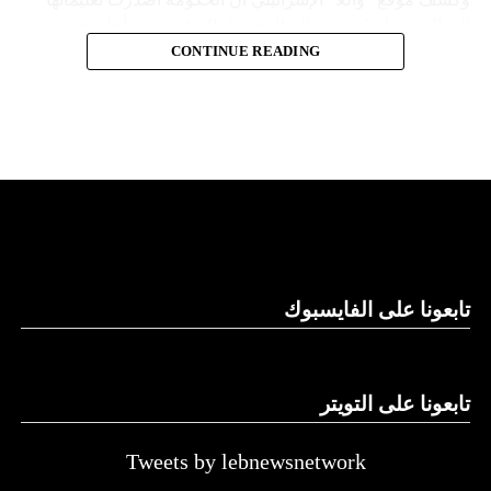
إلى الجيش لزيادة حدة القتال في قطاع غزة، من أجل تحسين
موقف إسرائيل في محادثات الهدنة.
CONTINUE READING
وأشارت مصادر الموقع الإسرائيلي إلى أن المؤسسة الأمنية تقدّر
أن يمارس وزير الخارجية الأميركية، أنتوني بلينكن ضغوطا شديدة
على حكومة نتنياهو.
لكن موقع “واللا” أوضح أن المؤسسة الأمنية الإسرائيلية تصر
على الاحتفاظ بقدرتها على العودة إلى القتال ضد حماس، وعدم
الموافقة على وقف الحرب بشكل تام.
ووسط هذا المشهد، يأتي وصول وزير الخارجية الأميركي أنتوني
تابعونا على الفايسبوك
بلينكن إلى إسرائيل في جولة هي العاشرة له للمنطقة منذ السابع
من أكتوبر.
تابعونا على التويتر
زيارة تأتي في إطار الجهود الدبلوماسية المكثفة التي تبذلها
واشنطن للدفع بالمفاوضات والتوصل إلى اتفاق لوقف لإطلاق
النار في غزة.
Tweets by lebnewsnetwork