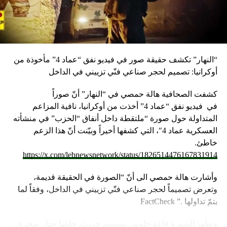
وأعلنت شركة لوفتهانزا الألمانية، الاثنين الماضي، أنها ستوقف
جميع رحلاتها إلى إسرائيل وعمان وبيروت وطهران وأربيل في
العراق حتى يوم الاثنين المقبل بناء على “تحليل أمني حالي”.
وفي نيسان الماضي أغلقت إسرائيل مجالها الجوي لمدة سبع
“النهار” تكشف حقيقة صور في فيديو نفق “عماد 4” مأخوذة من
ساعات، بسبب الهجوم المكثف بالطائرات المسيرة والصواريخ
أوكرانيا: تصميم لحجر صناعي فنّي تزييني في الداخل
الذي شنته إيران على إسرائيل، ردا على غارة إسرائيلية على
سفارة طهران في دمشق قتل فيها 16 شخصًا منهم مسؤول
كشفت الصحافية هالة حمصي في “النهار” أنّ صوراً
إيراني كبير في فيلق القدس.
في
فيديو
نفق “عماد 4” أخذت من أوكرانيا، نافية المزاعم
المتداولة حول صورة “ملتقطة داخل أنفاق “الحزب” في منشأته
وتسود حالة من التوترات الأمنية في إسرائيل بعد أن أعلنت
العسكرية عماد 4″، التي كشفها أخيراً وبيّنت أنّ هذا الزعم
اغتيال القائد العسكري البارز بـ”الحزب” فؤاد شكر في غارة
خاطئ.
جوية على مبنى في ضاحية بيروت الجنوبية، قبل أن يعلن الحزب
https://x.com/lebnewsnetwork/status/1826514476167831914
اغتياله مساء الأربعاء.
وأشارت هالة حمصي الى أنّ “الصورة في الحقيقة قديمة،
وبعدها بساعات أعلنت “حماس” اغتيال إسرائيل رئيس مكتبها
وتعرض تصميماً لحجر صناعي فنّي تزييني في الداخل، وفقاً لما
السياسي إسماعيل هنية بغارة إسرائيلية استهدفت مقر إقامته
يتمّ تداولها .” FactCheck
في طهران التي وصلها للمشاركة في حفل تنصيب الرئيس
الإيراني الجديد مسعود بزشكيان.
وتظهر الصورة قاعة جلوس بتصميم حديث، خلفها جدار صخري.