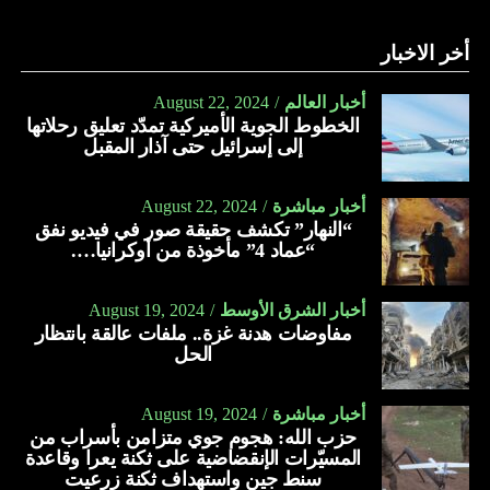
أخر الاخبار
أخبار العالم
August 22, 2024
الخطوط الجوية الأميركية تمدّد تعليق رحلاتها
إلى إسرائيل حتى آذار المقبل
أخبار مباشرة
August 22, 2024
“النهار” تكشف حقيقة صور في فيديو نفق
“عماد 4” مأخوذة من أوكرانيا….
أخبار الشرق الأوسط
August 19, 2024
مفاوضات هدنة غزة.. ملفات عالقة بانتظار
الحل
أخبار مباشرة
August 19, 2024
حزب الله: هجوم جوي متزامن بأسراب من
المسيّرات الإنقضاضية على ثكنة يعرا وقاعدة
سنط جين واستهداف ثكنة زرعيت