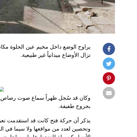
يراوح الوضع داخل مخيم عين الحلوة مكانه
تزال الأوضاع ميدانياً غير طبيعية.
وكان قد سُجل ظهراً سماع صوت رصاص قن
بجروح طفيفة.
يذكر أن حركة فتح كانت قد استقدمت تعز
وتحصين لعدد من مواقعها ولا سيما في 
الأنصار كوسيلة للضغط عليها من اجل تسل