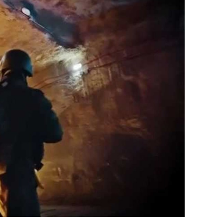
وبيروت وطهران وأربيل في العراق حتى يوم الاث
وفي نيسان الماضي أغلقت إسرائيل مجالها الج
المسيرة والصواريخ الذي شنته إيران على إسرا
دمشق قتل فيها 16 شخصًا منهم مسؤول إيراني كبير في فيلق القدس.
وتسود حالة من التوترات الأمنية في إسرائيل بع
فؤاد شكر في غارة جوية على مبنى في ضاحية بي
الأربعاء.
وبعدها بساعات أعلنت “حماس” اغتيال إسرائيل 
استهدفت مقر إقامته في طهران التي وصلها لل
مسعود بزشكيان.
ومنذ 8 تشرين الأول تتبادل فصائل لبنانية 
قصفا يوميا عبر “الخط الأزرق” الفاصل، أسفر 