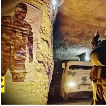
نين المقبل بناء على “تحليل أمني حالي”.
وي لمدة سبع ساعات، بسبب الهجوم المكثف بالطائرات
ئيل، ردا على غارة إسرائيلية على سفارة طهران في
د أن أعلنت اغتيال القائد العسكري البارز بـ”الحزب”
روت الجنوبية، قبل أن يعلن الحزب اغتياله مساء
رئيس مكتبها السياسي إسماعيل هنية بغارة إسرائيلية
مشاركة في حفل تنصيب الرئيس الإيراني الجديد
وفلسطينية في لبنان، أبرزها “الحزب”، مع الجيش الإسرائيلي
عن مئات القتلى والجرحى معظمهم في الجانب اللبناني.
وترهن الفصائل وقف القصف بإنهاء إسرائيل حربا تشنها بدعم أميركي على قطاع غزة منذ 7 تشرين