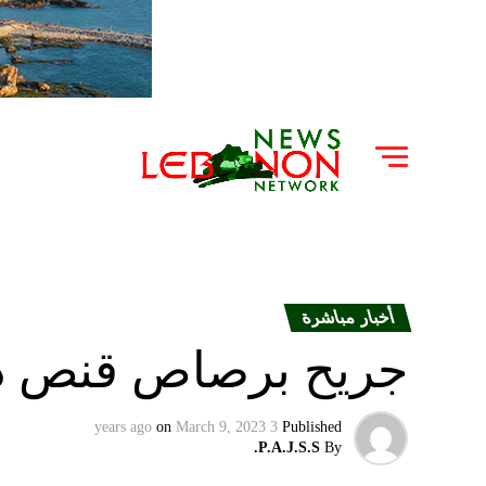
أخبار مباشرة
جريح برصاص قنص دا
on
March 9, 2023
3 years ago
Published
P.A.J.S.S.
By