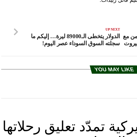
UP NEXT
من مع
الدولار يتخطى الـ89000 ليرة… إليكم ما
بيروت
سجلته السوق السوداء عصر اليوم!
YOU MAY LIKE
كية تمدّد تعليق رحلاتها