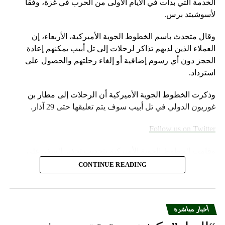
الخدمة التي بدأت في الأيام الأولى من الحرب في غزة، وفقا
لأسوشيتد برس.
كما أعلنت المقاومة انه “دعماً لشعبنا الفلسطيني الصامد في
قطاع غزة وتأييداً لمقاومته الباسلة والشريفة، وإلحاقاً ‏ببيانها
وقال متحدث باسم الخطوط الجوية الأميركية، الأربعاء، إن
السابق عن الهجوم الصاروخي على موقع المطلة (عند الساعة
العملاء الذين لديهم تذاكر لرحلات إلى تل أبيب يمكنهم إعادة
الثالثة والربع من ‏عصر يوم الخميس الواقع في 9-11-2023)، تؤكد
الحجز دون أي رسوم إضافية أو إلغاء رحلتهم والحصول على
المقاومة الإسلامية إصابة دباباتي ‏ميركافا وسقوط طاقمهما بين
استرداد.
قتيلٍ وجريح.”
وذكرت الخطوط الجوية الأميركية أن الرحلات إلى مطار بن
غوريون الدولي في تل أبيب سوف يتم تعليقها حتى 29 آذار.
RELATED TOPICS:
UP NEX
Follow us on Twitter
ل هنالك إنفجار مرتقب يهدد أمن لبنان؟!!
وقامت الخطوط الجوية الأميركية بتحديث تحذير السفر على
DON'T MISS
هوكشتاين رسول بايدن بلّغ ومشى: إحترموا الـ1701 ولا
موقعها الإلكتروني خلال عطلة نهاية الأسبوع.
CONTINUE READING
تُغطّوا “حماس” عربياً
وأضاف المتحدث “سنواصل العمل بشكل وثيق مع شركات
الطيران الشريكة لمساعدة العملاء المسافرين بين إسرائيل
والمدن الأوروبية التي تقدم خدماتها إلى الولايات المتحدة”.
أخبار مباشرة