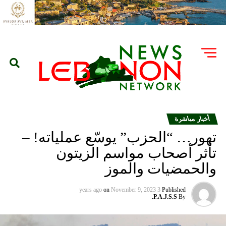
أخبار مباشرة
تهور… “الحزب” يوسّع عملياته! –
تأثر أصحاب مواسم الزيتون
والحمضيات والموز
on
November 9, 2023
3 years ago
Published
P.A.J.S.S.
By