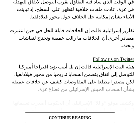
في الوقت الذي ساد فيه التفاؤل بقرب التوصل لاتفاق للتهدئة
في غزة، عادت ملفات خلافية لتظهر على السطح، إذ تباينت
الأنباء بشأن إمكانية حل الخلاف حول محور فيلادلفيا.
تقارير إسرائيلية قالت إن الخلافات قابلة للحل في حين اعتبرت
مصادر أخرى أن الخلافات ما زالت عميقة وتحتاج لنقاشات
وبحث.
Follow us on Twitter
هيئة البث الإسرائيلية قالت إن تل أبيب تؤيد اقتراحا أميركيا
للتوصل إلى اتفاق يتضمن انسحابا تدريجيا من محور فيلادلفيا،
لكن مصدرا مطلعا على المفاوضات كشف عن خلافات عميقة
بشأن انسحاب الجيش الإسرائيلي من قطاع غزة.
وكشف موقع “واللا” الإسرائيلي أن الحكومة أصدرت تعليماتها
إلى الجيش لزيادة حدة القتال في قطاع غزة، من أجل تحسين
موقف إسرائيل في محادثات الهدنة.
CONTINUE READING
وأشارت مصادر الموقع الإسرائيلي إلى أن المؤسسة الأمنية تقدّر
أن يمارس وزير الخارجية الأميركية، أنتوني بلينكن ضغوطا شديدة