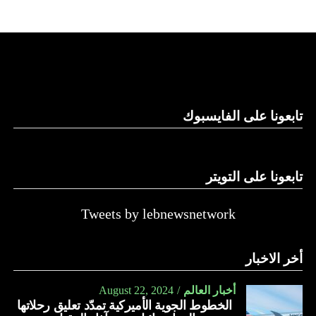
على حكومة نتنياهو.
لكن موقع “واللا” أوضح أن المؤسسة الأمنية الإسرائيلية تصر
على الاحتفاظ بقدرتها على العودة إلى القتال ضد حماس، وعدم
الموافقة على وقف الحرب بشكل تام.
ووسط هذا المشهد، يأتي وصول وزير الخارجية الأميركي أنتوني
تابعونا على الفايسبوك
بلينكن إلى إسرائيل في جولة هي العاشرة له للمنطقة منذ السابع
من أكتوبر.
تابعونا على التويتر
زيارة تأتي في إطار الجهود الدبلوماسية المكثفة التي تبذلها
واشنطن للدفع بالمفاوضات والتوصل إلى اتفاق لوقف لإطلاق
النار في غزة.
Tweets by lebnewsnetwork
ويبدو أن نتنياهو استبق زيارة بلينكن لإسرائيل بالتأكيد على أن
أخر الاخبار
الضغوط يجب أن تتوجه إلى حماس، وليس على حكومته.
كما وقال بيان من مكتب نتنياهو إنه مصر على بقاء القوات
أخبار العالم
August 22, 2024
الخطوط الجوية الأميركية تمدّد تعليق رحلاتها
الإسرائيلية في محور فيلادلفيا “لمنع الإرهابيين من إعادة