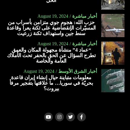
الحل
أخبار مباشرة
August 19, 2024
حزب الله: هجوم جوي متزامن بأسراب من
المسيّرات الإنقضاضية على ثكنة يعرا وقاعدة
سنط جين واستهداف ثكنة زرعيت
أخبار مباشرة
August 19, 2024
“عماد 4” منشأة مجهولة المكان والعمق
تطرح السؤال عن الحق بالحفر تحت الأملاك
العامة والخاصة
أخبار الشرق الأوسط
August 19, 2024
معلومات متباينة حيال إنشاء إيران قاعدة
بحريّة في سوريا… ما علاقتها بتفجير مرفأ
بيروت؟