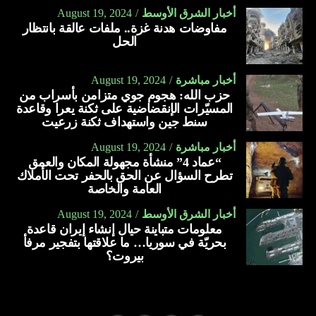
أخبار الشرق الأوسط
August 19, 2024
مفاوضات هدنة غزة.. ملفات عالقة بانتظار
الحل
أخبار مباشرة
August 19, 2024
حزب الله: هجوم جوي متزامن بأسراب من
المسيّرات الإنقضاضية على ثكنة يعرا وقاعدة
سنط جين واستهداف ثكنة زرعيت
أخبار مباشرة
August 19, 2024
“عماد 4” منشأة مجهولة المكان والعمق
تطرح السؤال عن الحق بالحفر تحت الأملاك
العامة والخاصة
أخبار الشرق الأوسط
August 19, 2024
معلومات متباينة حيال إنشاء إيران قاعدة
بحريّة في سوريا… ما علاقتها بتفجير مرفأ
بيروت؟