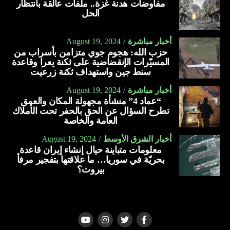
مفاوضات هدنة غزة.. ملفات عالقة بانتظار
الحل
أخبار مباشرة
August 19, 2024
حزب الله: هجوم جوي متزامن بأسراب من
المسيّرات الإنقضاضية على ثكنة يعرا وقاعدة
سنط جين واستهداف ثكنة زرعيت
أخبار مباشرة
August 19, 2024
“عماد 4” منشأة مجهولة المكان والعمق
تطرح السؤال عن الحق بالحفر تحت الأملاك
العامة والخاصة
أخبار الشرق الأوسط
August 19, 2024
معلومات متباينة حيال إنشاء إيران قاعدة
بحريّة في سوريا… ما علاقتها بتفجير مرفأ
بيروت؟