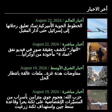
أخر الاخبار
أخبار العالم
August 22, 2024
الخطوط الجوية الأميركية تمدّد تعليق رحلاتها
إلى إسرائيل حتى آذار المقبل
أخبار مباشرة
August 22, 2024
“النهار” تكشف حقيقة صور في فيديو نفق
“عماد 4” مأخوذة من أوكرانيا….
أخبار الشرق الأوسط
August 19, 2024
مفاوضات هدنة غزة.. ملفات عالقة بانتظار
الحل
أخبار مباشرة
August 19, 2024
حزب الله: هجوم جوي متزامن بأسراب من
المسيّرات الإنقضاضية على ثكنة يعرا وقاعدة
سنط جين واستهداف ثكنة زرعيت