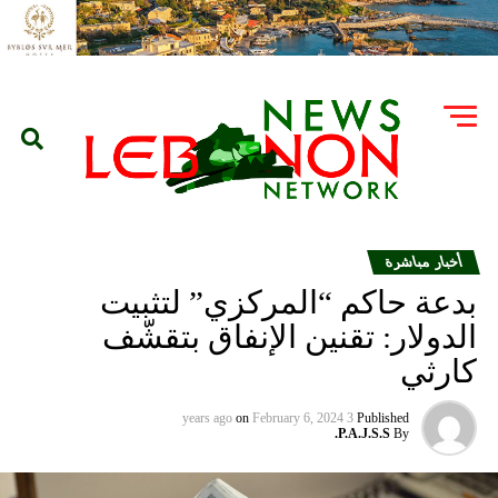
أخبار مباشرة
بدعة حاكم “المركزي” لتثبيت
الدولار: تقنين الإنفاق بتقشّف
كارثي
on
February 6, 2024
3 years ago
Published
P.A.J.S.S.
By