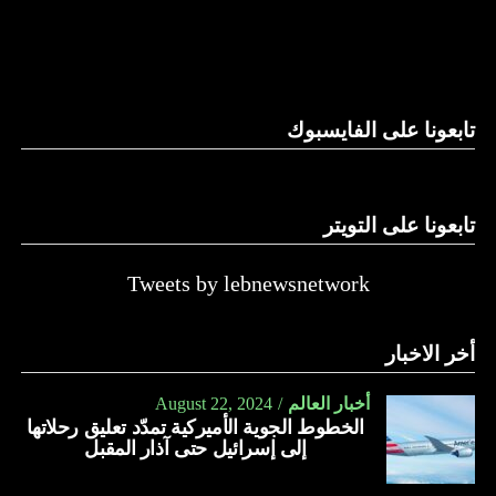
لكن موقع “واللا” أوضح أن المؤسسة الأمنية الإسرائيلية تصر
على الاحتفاظ بقدرتها على العودة إلى القتال ضد حماس، وعدم
الموافقة على وقف الحرب بشكل تام.
ووسط هذا المشهد، يأتي وصول وزير الخارجية الأميركي أنتوني
تابعونا على الفايسبوك
بلينكن إلى إسرائيل في جولة هي العاشرة له للمنطقة منذ السابع
من أكتوبر.
تابعونا على التويتر
زيارة تأتي في إطار الجهود الدبلوماسية المكثفة التي تبذلها
واشنطن للدفع بالمفاوضات والتوصل إلى اتفاق لوقف لإطلاق
النار في غزة.
Tweets by lebnewsnetwork
ويبدو أن نتنياهو استبق زيارة بلينكن لإسرائيل بالتأكيد على أن
أخر الاخبار
الضغوط يجب أن تتوجه إلى حماس، وليس على حكومته.
كما وقال بيان من مكتب نتنياهو إنه مصر على بقاء القوات
أخبار العالم
August 22, 2024
الخطوط الجوية الأميركية تمدّد تعليق رحلاتها
الإسرائيلية في محور فيلادلفيا “لمنع الإرهابيين من إعادة
إلى إسرائيل حتى آذار المقبل
التسلح”.