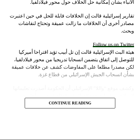
الأنباء بشأن إمكانية حل الخلاف حول محور فيلادلفيا.
تقارير إسرائيلية قالت إن الخلافات قابلة للحل في حين اعتبرت
مصادر أخرى أن الخلافات ما زالت عميقة وتحتاج لنقاشات
وبحث.
Follow us on Twitter
هيئة البث الإسرائيلية قالت إن تل أبيب تؤيد اقتراحا أميركيا
للتوصل إلى اتفاق يتضمن انسحابا تدريجيا من محور فيلادلفيا،
لكن مصدرا مطلعا على المفاوضات كشف عن خلافات عميقة
بشأن انسحاب الجيش الإسرائيلي من قطاع غزة.
وكشف موقع “واللا” الإسرائيلي أن الحكومة أصدرت تعليماتها
إلى الجيش لزيادة حدة القتال في قطاع غزة، من أجل تحسين
موقف إسرائيل في محادثات الهدنة.
CONTINUE READING
وأشارت مصادر الموقع الإسرائيلي إلى أن المؤسسة الأمنية تقدّر
أن يمارس وزير الخارجية الأميركية، أنتوني بلينكن ضغوطا شديدة
على حكومة نتنياهو.