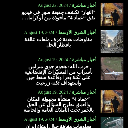
أخبار مباشرة
August 22, 2024
“النهار” تكشف حقيقة صور في فيديو
نفق “عماد 4” مأخوذة من أوكرانيا….
أخبار الشرق الأوسط
August 19, 2024
مفاوضات هدنة غزة.. ملفات عالقة
بانتظار الحل
أخبار مباشرة
August 19, 2024
حزب الله: هجوم جوي متزامن
بأسراب من المسيّرات الإنقضاضية
على ثكنة يعرا وقاعدة سنط جين
واستهداف ثكنة زرعيت
أخبار مباشرة
August 19, 2024
“عماد 4” منشأة مجهولة المكان
والعمق تطرح السؤال عن الحق
بالحفر تحت الأملاك العامة والخاصة
أخبار الشرق الأوسط
August 19, 2024
معلومات متباينة حيال إنشاء إيران