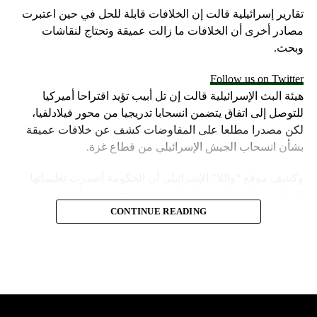
تقارير إسرائيلية قالت إن الخلافات قابلة للحل في حين اعتبرت
مصادر أخرى أن الخلافات ما زالت عميقة وتحتاج لنقاشات
وبحث.
Follow us on Twitter
هيئة البث الإسرائيلية قالت إن تل أبيب تؤيد اقتراحا أميركيا
للتوصل إلى اتفاق يتضمن انسحابا تدريجيا من محور فيلادلفيا،
لكن مصدرا مطلعا على المفاوضات كشف عن خلافات عميقة
بشأن انسحاب الجيش الإسرائيلي من قطاع غزة.
وكشف موقع “واللا” الإسرائيلي أن الحكومة أصدرت تعليماتها
إلى الجيش لزيادة حدة القتال في قطاع غزة، من أجل تحسين
موقف إسرائيل في محادثات الهدنة.
CONTINUE READING
وأشارت مصادر الموقع الإسرائيلي إلى أن المؤسسة الأمنية تقدّر
أن يمارس وزير الخارجية الأميركية، أنتوني بلينكن ضغوطا شديدة
على حكومة نتنياهو.
لكن موقع “واللا” أوضح أن المؤسسة الأمنية الإسرائيلية تصر