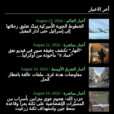
أخر الاخبار
أخبار العالم
August 22, 2024
الخطوط الجوية الأميركية تمدّد تعليق رحلاتها
إلى إسرائيل حتى آذار المقبل
أخبار مباشرة
August 22, 2024
“النهار” تكشف حقيقة صور في فيديو نفق
“عماد 4” مأخوذة من أوكرانيا….
أخبار الشرق الأوسط
August 19, 2024
مفاوضات هدنة غزة.. ملفات عالقة بانتظار
الحل
أخبار مباشرة
August 19, 2024
حزب الله: هجوم جوي متزامن بأسراب من
المسيّرات الإنقضاضية على ثكنة يعرا وقاعدة
سنط جين واستهداف ثكنة زرعيت